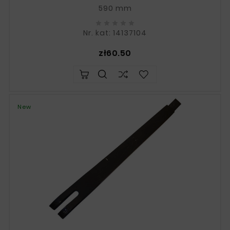
590 mm





Nr. kat: 14137104
Price
zł60.50
New