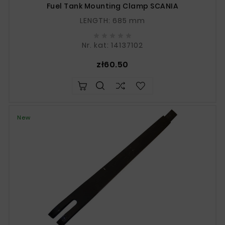
Fuel Tank Mounting Clamp SCANIA
LENGTH: 685 mm





Nr. kat: 14137102
Price
zł60.50
New