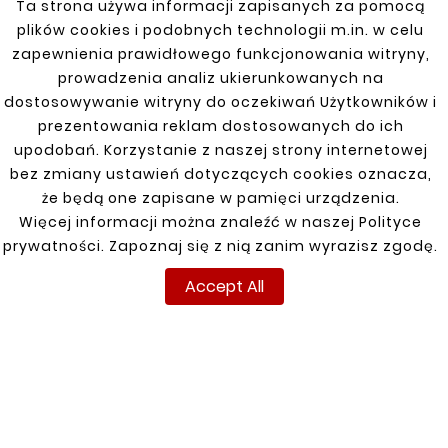
Ta strona używa informacji zapisanych za pomocą
years
plików cookies i podobnych technologii m.in. w celu
zapewnienia prawidłowego funkcjonowania witryny,
By choosing our Scania fuel tank clamps, you
prowadzenia analiz ukierunkowanych na
are choosing products that combine durability,
dostosowywanie witryny do oczekiwań Użytkowników i
precision workmanship and ease of installation.
prezentowania reklam dostosowanych do ich
Thanks to them, your car will remain fully
upodobań. Korzystanie z naszej strony internetowej
functional and safe, ensuring long and trouble-
bez zmiany ustawień dotyczących cookies oznacza,
free use. We encourage you to familiarize
że będą one zapisane w pamięci urządzenia.
yourself with our offer and choose the best
Więcej informacji można znaleźć w naszej Polityce
products for your vehicle!
prywatności. Zapoznaj się z nią zanim wyrazisz zgodę.
Accept All
FUEL TANK CLAMPS
ALFA ROMEO
