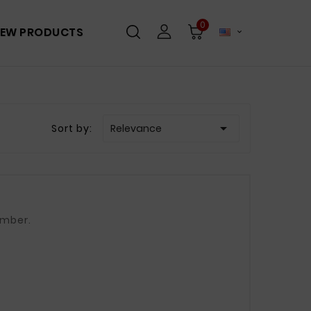
0
EW PRODUCTS


Sort by:
Relevance
 number.