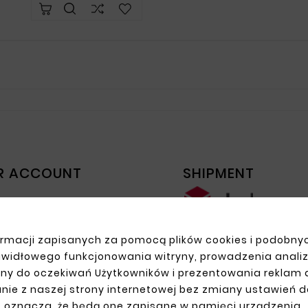
R ACCOUNT
SHIPMENT
n
up
ns
rmacji zapisanych za pomocą plików cookies i podobnyc
ders
awidłowego funkcjonowania witryny, prowadzenia anali
ny do oczekiwań Użytkowników i prezentowania reklam
nie z naszej strony internetowej bez zmiany ustawień 
oznacza, że będą one zapisane w pamięci urządzenia.