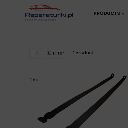
PRODUCTS
1 product
Filter

New