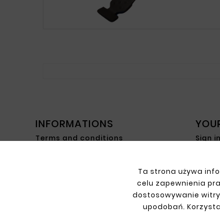
INFORMATIONS
YOU
Terms and conditions
Sign i
Privacy policy
Sign 
Shipment
Retur
Ta strona używa info
Payment
My or
celu zapewnienia pr
Contact
dostosowywanie witry
About us
upodobań. Korzysta