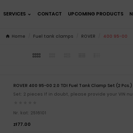
SERVICES
CONTACT
UPCOMING PRODUCTS
N
Home
Fuel tank clamps
ROVER
400 95-00
ROVER 400 95-00 2.0 TDI Fuel Tank Clamp Set (2 Pcs.)
Set: 2 pieces If in doubt, please provide your VIN





Nr. kat: 2516101
Price
zł77.00