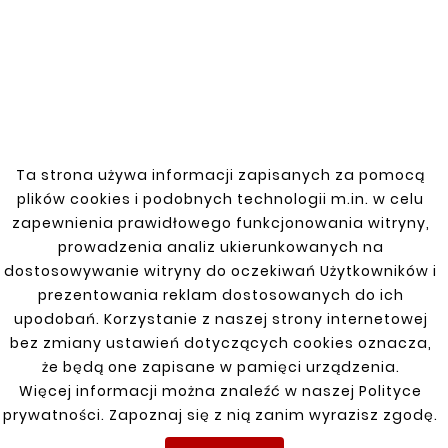
Suzuki Grand Vitara 97-05 1.6 G16A, our products
are the perfect solution. We guarantee precise
fit and durability, ensuring long-term
performance for your vehicle.
Ta strona używa informacji zapisanych za pomocą
plików cookies i podobnych technologii m.in. w celu
SUZUKI
zapewnienia prawidłowego funkcjonowania witryny,
prowadzenia analiz ukierunkowanych na
dostosowywanie witryny do oczekiwań Użytkowników i
Baleno 2WD 95-02
prezentowania reklam dostosowanych do ich
Grand Vitara 97-05 1,6 G16A skrzynia
upodobań. Korzystanie z naszej strony internetowej
manualna
bez zmiany ustawień dotyczących cookies oznacza,
że będą one zapisane w pamięci urządzenia.
Grand Vitara II 5D 05-1,9 DDIS
Więcej informacji można znaleźć w naszej Polityce
prywatności. Zapoznaj się z nią zanim wyrazisz zgodę.
Swift 04-10 2WD