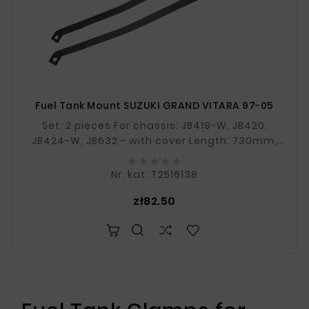
Fuel Tank Mount SUZUKI GRAND VITARA 97-05
Set: 2 pieces For chassis: JB419-W, JB420,
JB424-W, JB632 - with cover Length: 730mm,
730mm If in doubt, please provide the VIN





numberIf in doubt, please provide the VIN
Nr. kat: T2516138
number
Price
zł82.50