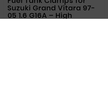
Fuel Tank Clamps for
Suzuki Grand Vitara 97-
05 1.6 G16A – High
Quality and Durability
Fuel Tank Clamps for
Suzuki Grand Vitara 97-05
Offer
We offer fuel tank clamps designed for Suzuki
Grand Vitara from 1997 to 2005, with a 1.6 G16A
engine and manual transmission. Our clamps
provide secure mounting and long-lasting
protection for the fuel tank. Made from high-
quality, corrosion-resistant materials, they
offer precise fit and easy installation.
Why Choose Our Fuel Tank
Clamps?