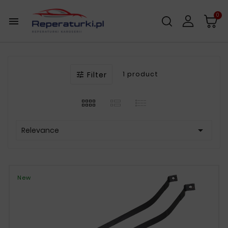
0

Filter
1 product


Relevance
New