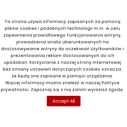
Ta strona używa informacji zapisanych za pomocą
plików cookies i podobnych technologii m.in. w celu
zapewnienia prawidłowego funkcjonowania witryny,
prowadzenia analiz ukierunkowanych na
dostosowywanie witryny do oczekiwań Użytkowników i
prezentowania reklam dostosowanych do ich
PEUGEOT
upodobań. Korzystanie z naszej strony internetowej
bez zmiany ustawień dotyczących cookies oznacza,
3008 09-16
że będą one zapisane w pamięci urządzenia.
Więcej informacji można znaleźć w naszej Polityce
307 04-11
prywatności. Zapoznaj się z nią zanim wyrazisz zgodę.
308 07-13
Accept All