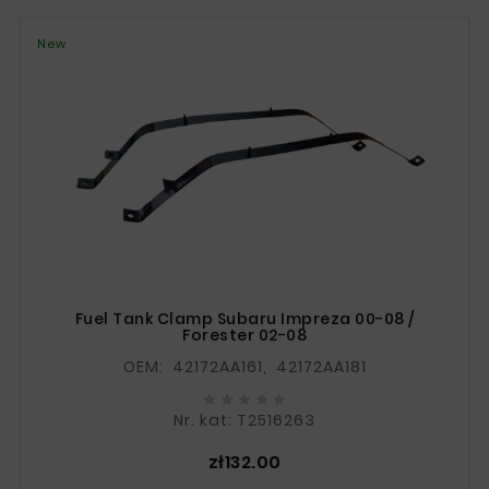
New
Fuel Tank Clamp Subaru Impreza 00-08 /
Forester 02-08
OEM: 42172AA161, 42172AA181





Nr. kat: T2516263
Price
zł132.00