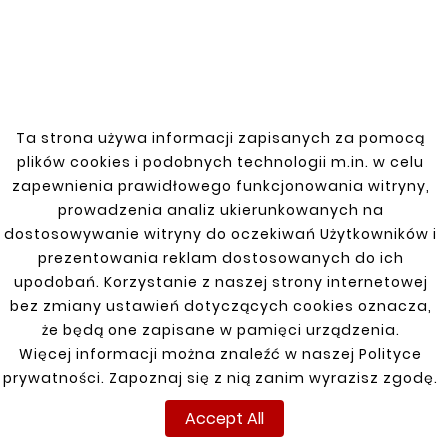
Choose Our Fuel Tank
Clamps
If you need high-quality fuel tank clamps for
Subaru Impreza 00-08, our products are the
perfect solution. We guarantee precise fit and
Ta strona używa informacji zapisanych za pomocą
durability, ensuring long-term performance for
plików cookies i podobnych technologii m.in. w celu
your vehicle.
zapewnienia prawidłowego funkcjonowania witryny,
prowadzenia analiz ukierunkowanych na
dostosowywanie witryny do oczekiwań Użytkowników i
prezentowania reklam dostosowanych do ich
upodobań. Korzystanie z naszej strony internetowej
bez zmiany ustawień dotyczących cookies oznacza,
SUBARU
że będą one zapisane w pamięci urządzenia.
Więcej informacji można znaleźć w naszej Polityce
Impreza 00-08
prywatności. Zapoznaj się z nią zanim wyrazisz zgodę.
Impreza 08-12
Accept All
Legacy 04-09 2,0