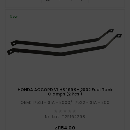
New
HONDA ACCORD VI HB 1998 - 2002 Fuel Tank
Clamps (2 Pcs.)
OEM: 17521 - S1A - E000/ 17522 - S1A - E00





Nr. kat: T25162298
Price
zł154.00