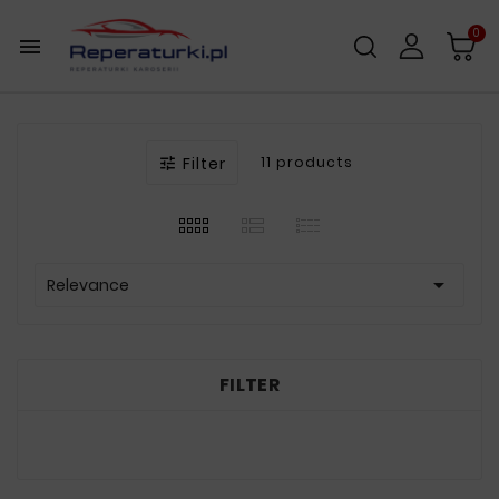
0

Filter
11 products


Relevance
FILTER