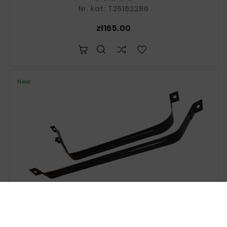
Nr. kat: T25162286
Price
zł165.00
New
HONDA CR-V III 2.2 HDI DIESEL 2006–2012 Fuel Tank
Clamps (set Of 2)