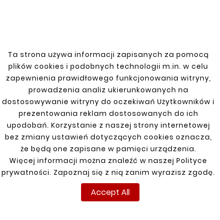
Ta strona używa informacji zapisanych za pomocą
plików cookies i podobnych technologii m.in. w celu
zapewnienia prawidłowego funkcjonowania witryny,
prowadzenia analiz ukierunkowanych na
dostosowywanie witryny do oczekiwań Użytkowników i
prezentowania reklam dostosowanych do ich
HONDA ACCORD 5V Fuel Tank Mount
upodobań. Korzystanie z naszej strony internetowej
FUEL TANK CLAMPS / TIES / STRAPS SET OF 2
bez zmiany ustawień dotyczących cookies oznacza,





że będą one zapisane w pamięci urządzenia.
Nr. kat: 2516108
Więcej informacji można znaleźć w naszej Polityce
prywatności. Zapoznaj się z nią zanim wyrazisz zgodę.
Price
zł77.00
Accept All