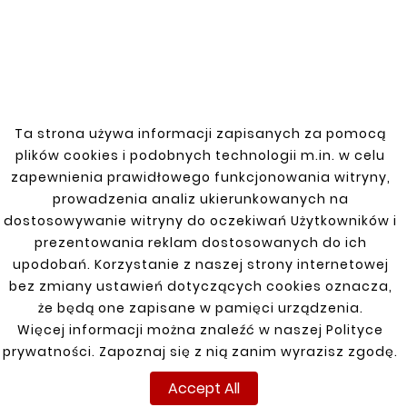
VOLVO
Ta strona używa informacji zapisanych za pomocą
850 91-96
plików cookies i podobnych technologii m.in. w celu
zapewnienia prawidłowego funkcjonowania witryny,
F, FH
prowadzenia analiz ukierunkowanych na
dostosowywanie witryny do oczekiwań Użytkowników i
FL 180 1985-2006
prezentowania reklam dostosowanych do ich
upodobań. Korzystanie z naszej strony internetowej
S70, V70 1997-2000
bez zmiany ustawień dotyczących cookies oznacza,
SH
że będą one zapisane w pamięci urządzenia.
Więcej informacji można znaleźć w naszej Polityce
V40 T-3 12-19
prywatności. Zapoznaj się z nią zanim wyrazisz zgodę.
XC70 07-16
Accept All