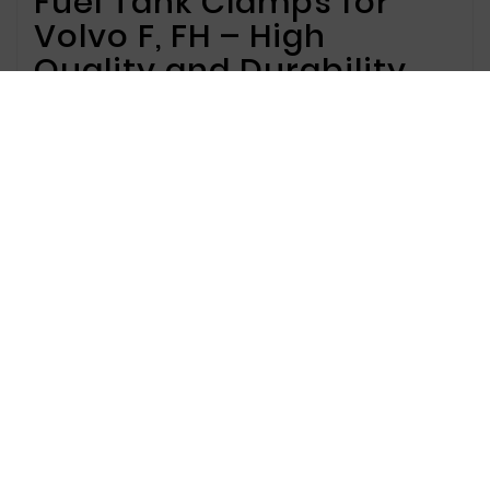
Fuel Tank Clamps for
Volvo F, FH – High
Quality and Durability
Fuel Tank Clamps for Volvo
F, FH Offer
We offer fuel tank clamps designed for Volvo F
and FH trucks. Our clamps provide secure
mounting of the fuel tank, essential for the
proper operation of your vehicle. Made from
corrosion-resistant materials, our products
ensure long-lasting durability and reliability.
Why Choose Our Fuel Tank
Clamps?
Our clamps are specifically designed for Volvo F
and FH series, ensuring a perfect fit and reliable
fuel tank mounting. The high-quality materials
used in production are resistant to adverse