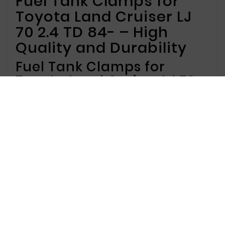
Fuel Tank Clamps for
Toyota Land Cruiser LJ
70 2.4 TD 84- – High
Quality and Durability
Fuel Tank Clamps for
Toyota Land Cruiser LJ 70
2.4 TD 84- Offer
We offer fuel tank clamps designed for Toyota
Land Cruiser LJ 70 2.4 TD from 1984 and
onwards. Our clamps provide secure and stable
mounting of the fuel tank, enhancing vehicle
stability and safety during driving. Made from
corrosion-resistant materials, our products
ensure long-lasting durability.
Why Choose Our Fuel Tank
Clamps?