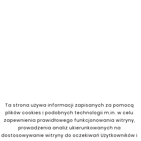
guarantee precise fit, high quality, and long-
lasting protection, ensuring the safety of your
vehicle.
TOYOTA
Avensis T25 02-08
Avensis T27 08-12
Ta strona używa informacji zapisanych za pomocą
Celica VII 1,8 VVT-I, VVTL-I 99-06
plików cookies i podobnych technologii m.in. w celu
Corolla E11 97-00
zapewnienia prawidłowego funkcjonowania witryny,
prowadzenia analiz ukierunkowanych na
Corolla Verso 01-04 2,0 D4D
dostosowywanie witryny do oczekiwań Użytkowników i