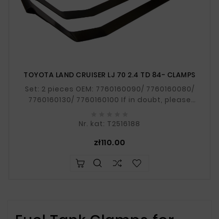
TOYOTA LAND CRUISER LJ 70 2.4 TD 84- CLAMPS
Set: 2 pieces OEM: 7760160090/ 7760160080/
7760160130/ 7760160100 If in doubt, please
provide your VIN number.





Nr. kat: T2516188
Price
zł110.00