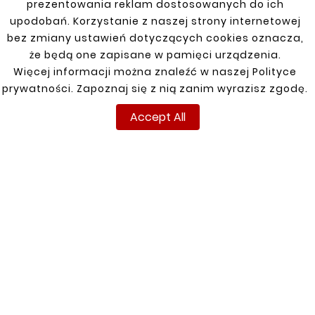
prezentowania reklam dostosowanych do ich
Corolla Verso 04-09
upodobań. Korzystanie z naszej strony internetowej
Hilux 05-15
bez zmiany ustawień dotyczących cookies oznacza,
że będą one zapisane w pamięci urządzenia.
Land Cruiser FJ120 03-10 5D
Więcej informacji można znaleźć w naszej Polityce
prywatności. Zapoznaj się z nią zanim wyrazisz zgodę.
Land Cruiser LJ 70 2,4 TD 84-
Accept All
Previa 2,2 TD 101 KM 90-00
Prius 03-09 (1,5 Hybryda Automat, rynek EU)
Rav 4 01-
Rav 4 06-12, 12-15