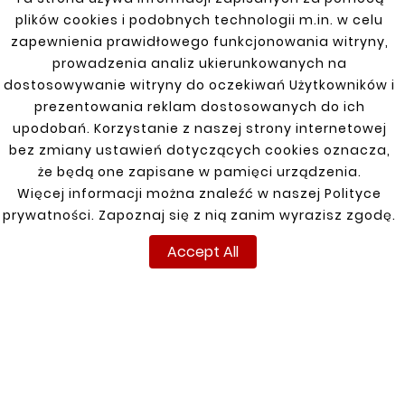
plików cookies i podobnych technologii m.in. w celu
zapewnienia prawidłowego funkcjonowania witryny,
CHEVROLET
prowadzenia analiz ukierunkowanych na
dostosowywanie witryny do oczekiwań Użytkowników i
CAPTIVA (KLAC) 06-15
prezentowania reklam dostosowanych do ich
upodobań. Korzystanie z naszej strony internetowej
Cruze 09-14
bez zmiany ustawień dotyczących cookies oznacza,
Orlando 11-15
że będą one zapisane w pamięci urządzenia.
Więcej informacji można znaleźć w naszej Polityce
SILVERADO 99-19
prywatności. Zapoznaj się z nią zanim wyrazisz zgodę.
Accept All
INFORMATIONS
YOUR ACCOUNT
Terms and conditions
Sign in