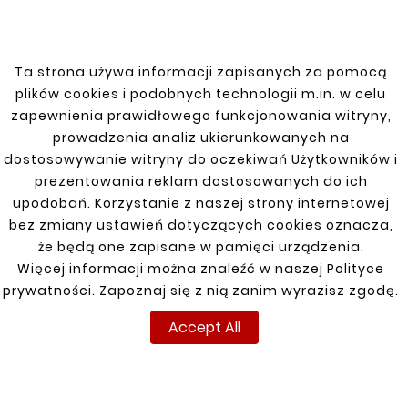
Ta strona używa informacji zapisanych za pomocą
DAEWOO
plików cookies i podobnych technologii m.in. w celu
zapewnienia prawidłowego funkcjonowania witryny,
Espero
prowadzenia analiz ukierunkowanych na
dostosowywanie witryny do oczekiwań Użytkowników i
Leganza 97-04
prezentowania reklam dostosowanych do ich
upodobań. Korzystanie z naszej strony internetowej
Lublin
bez zmiany ustawień dotyczących cookies oznacza,
Matiz 1998-2008 Zbiornik Metalowy
że będą one zapisane w pamięci urządzenia.
Więcej informacji można znaleźć w naszej Polityce
Nexia HB 5D 1,5 16V 1996
prywatności. Zapoznaj się z nią zanim wyrazisz zgodę.
Nubira I,II
Accept All