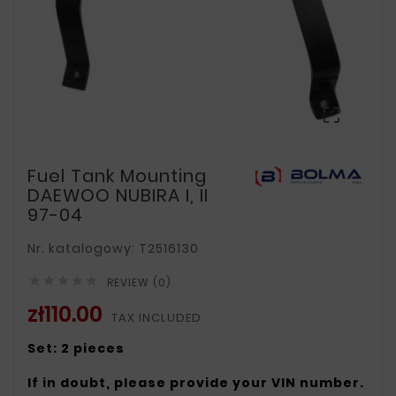

Fuel Tank Mounting
DAEWOO NUBIRA I, II
97-04
Nr. katalogowy: T2516130





REVIEW (0)
zł110.00
TAX INCLUDED
Set: 2 pieces
If in doubt, please provide your VIN number.