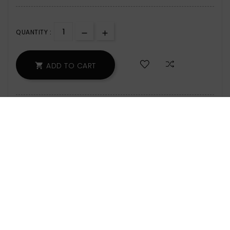
QUANTITY :
ADD TO CART

171 Items
Zamów w ciągu: 10 godz. 34 min - wyślemy
jeszcze dzisiaj!
Safety Policy:
For Information On Data
Storage And Processing, See The Terms
And Conditions.