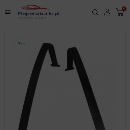
0

New