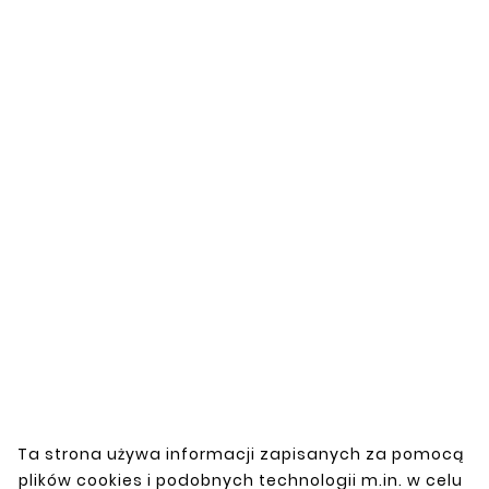
04
Fuel tank mount
Catalog number: T2516130
Fuel tank mount for Daewoo Nubira I and II
from 1997-2004. Made of high-quality
materials, it ensures durability and
reliability. Ideal for securing the fuel tank,
ensuring stability and safety during vehicle
operation. The product is weather-
resistant, ensuring long-lasting use in
Ta strona używa informacji zapisanych za pomocą
various conditions.
plików cookies i podobnych technologii m.in. w celu