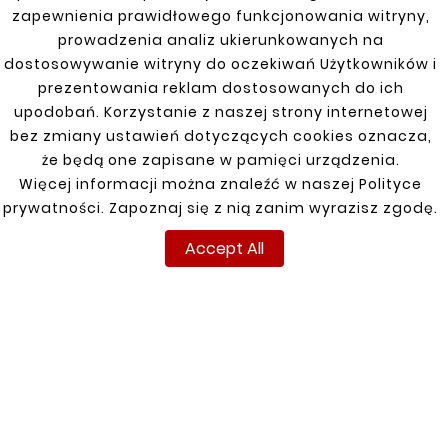
zapewnienia prawidłowego funkcjonowania witryny,
prowadzenia analiz ukierunkowanych na
dostosowywanie witryny do oczekiwań Użytkowników i
You might also like
prezentowania reklam dostosowanych do ich
upodobań. Korzystanie z naszej strony internetowej


bez zmiany ustawień dotyczących cookies oznacza,
że będą one zapisane w pamięci urządzenia.
Więcej informacji można znaleźć w naszej Polityce
New
New
prywatności. Zapoznaj się z nią zanim wyrazisz zgodę.
Accept All










DAEWOO NUBIRA I, II
DAEWOO NUBIRA I, II
THRESHOLD REPAIR
REAR RIGHT FENDER