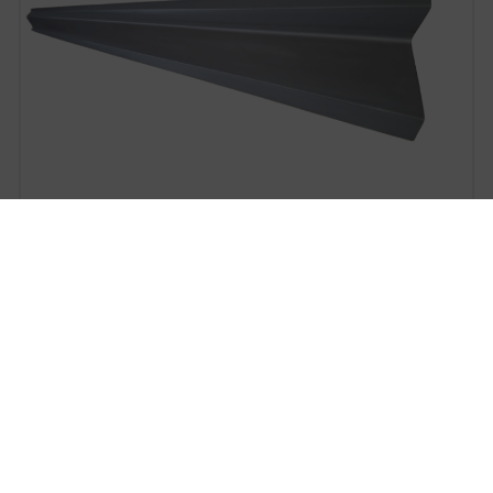
Inner Door Sill Floor Side JEEP CHEROKEE LIBERTY
01-08 KJ
Length: 1800 mm Left Side / Right Side





Nr. kat: 25178108-3
Price
zł77.00