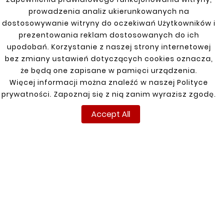
solution. We offer products that enhance the
prowadzenia analiz ukierunkowanych na
safety and functionality of your Jeep Cherokee
dostosowywanie witryny do oczekiwań Użytkowników i
or Liberty [KJ].
prezentowania reklam dostosowanych do ich
upodobań. Korzystanie z naszej strony internetowej
bez zmiany ustawień dotyczących cookies oznacza,
że będą one zapisane w pamięci urządzenia.
Więcej informacji można znaleźć w naszej Polityce
JEEP
prywatności. Zapoznaj się z nią zanim wyrazisz zgodę.
Accept All
Cherokee XJ 84-96, 96-01
Cherokee, Liberty [KJ] 01-08
Compass 06-17
Grand Cherokee WJ 2000 4,0 R6
Grand Cherokee ZJ 4,0 93-98