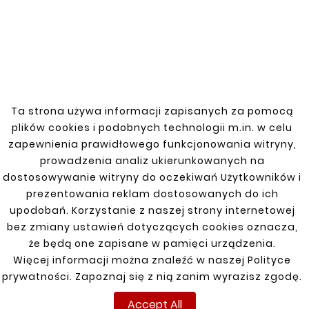
to perfectly fit various Saab models, which
makes installation easy and guarantees full
stabilization of the fuel tank.
Reliability:
Our products meet all factory
standards, which translates into safety and
reliability during everyday use of the vehicle.
Competitive prices:
We offer clamps that
combine high quality workmanship with an
Ta strona używa informacji zapisanych za pomocą
affordable price, making them a cost-effective
plików cookies i podobnych technologii m.in. w celu
solution for every Saab owner.
zapewnienia prawidłowego funkcjonowania witryny,
Saab fuel tank clamps -
prowadzenia analiz ukierunkowanych na
dostosowywanie witryny do oczekiwań Użytkowników i
reliability and safety for
prezentowania reklam dostosowanych do ich
years
upodobań. Korzystanie z naszej strony internetowej
By choosing our Saab fuel tank clamps, you are
bez zmiany ustawień dotyczących cookies oznacza,
choosing products that combine durability,
że będą one zapisane w pamięci urządzenia.
precision workmanship and ease of installation.
Więcej informacji można znaleźć w naszej Polityce
Thanks to them, your car will remain fully
prywatności. Zapoznaj się z nią zanim wyrazisz zgodę.
functional and safe, ensuring long and trouble-
Accept All
free use. We encourage you to familiarize