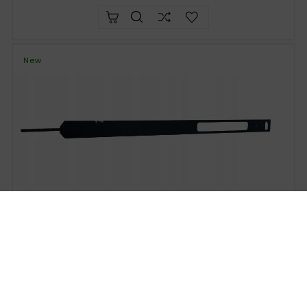
New
SAAB 900 79-93 Fuel Tank Mount
OEM: 4015145 FUEL TANK CLAMP / STRAP / STRAP





Nr. kat: T2516253