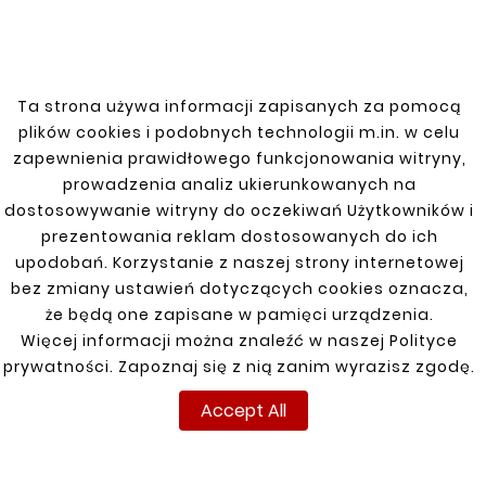
HYUNDAI
H1 97-07
Ta strona używa informacji zapisanych za pomocą
plików cookies i podobnych technologii m.in. w celu
i20 14-20
zapewnienia prawidłowego funkcjonowania witryny,
prowadzenia analiz ukierunkowanych na
i30 07-12 KOMBI, HB DIESEL
dostosowywanie witryny do oczekiwań Użytkowników i
prezentowania reklam dostosowanych do ich
i30 2012-
upodobań. Korzystanie z naszej strony internetowej
i40 11-19
bez zmiany ustawień dotyczących cookies oznacza,
że będą one zapisane w pamięci urządzenia.
Santa Fe 06-12 Lift 2,4 Benz
Więcej informacji można znaleźć w naszej Polityce
prywatności. Zapoznaj się z nią zanim wyrazisz zgodę.
Sonata 05-08 (2,0 CRDI)
Accept All
Tucson 2015-