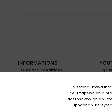
INFORMATIONS
YOU
Terms and conditions
Sign i
Privacy policy
Sign 
Shipment
Retur
Ta strona używa info
Payment
My or
celu zapewnienia pr
Contact
dostosowywanie witry
About us
upodobań. Korzysta