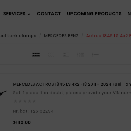
SERVICES
CONTACT
UPCOMING PRODUCTS
N
uel tank clamps
MERCEDES BENZ
Actros 1845 LS 4x2 F
MERCEDES ACTROS 1845 LS 4x2 F13 2011 - 2024 Fuel Tan
Set: 1 piece If in doubt, please provide your VIN n





Nr. kat: T25162294
Price
zł110.00