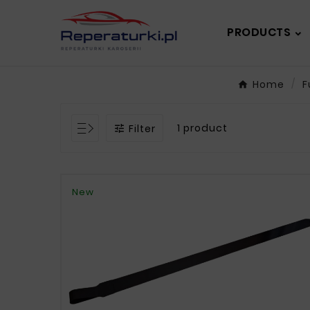
PRODUCTS
Home
F
1 product
Filter

New