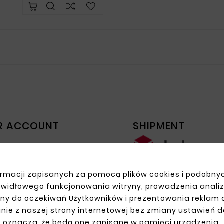
R ACCOUNT
SHIPMENT
n
up
ns
rmacji zapisanych za pomocą plików cookies i podobnyc
ders
awidłowego funkcjonowania witryny, prowadzenia anali
ny do oczekiwań Użytkowników i prezentowania reklam
nie z naszej strony internetowej bez zmiany ustawień 
oznacza, że będą one zapisane w pamięci urządzenia.