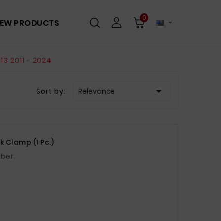
0
EW PRODUCTS

13 2011 - 2024

Sort by:
Relevance
k Clamp (1 Pc.)
umber.