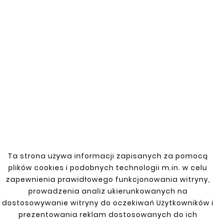
VOLKSWAGEN
B3, B4 (Variant) Kombi (bez 4x4) zbiornik 70 l,
B3, B4 (VARIANT) SDN 1,8
B5 Kombi 1,8 turbo
Beetle 11-
Caddy III 2K 04-10
CC 08-11
GOLF II
Ta strona używa informacji zapisanych za pomocą
plików cookies i podobnych technologii m.in. w celu
Golf III Kombi 4x4 Syncro
zapewnienia prawidłowego funkcjonowania witryny,
Golf III Kombi 5D 1,9 D
prowadzenia analiz ukierunkowanych na
dostosowywanie witryny do oczekiwań Użytkowników i
Golf IV 1998-2003 hatchback
prezentowania reklam dostosowanych do ich