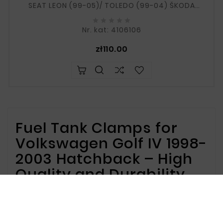
SEAT LEON (99-05)/ TOLEDO (99-04) ŠKODA
OCTAVIA 1 (96-11) VW BORA SEDAN (98-05) /





VARIANT (99-05) VW GOLF 4 HB (98-03) Set: 2
Nr. kat: 4106106
pieces OEM: 1J0201656E,...
Price
zł110.00
Fuel Tank Clamps for
Volkswagen Golf IV 1998-
2003 Hatchback – High
Quality and Durability
Fuel Tank Clamps for
Volkswagen Golf IV 1998-
2003 Hatchback Offer