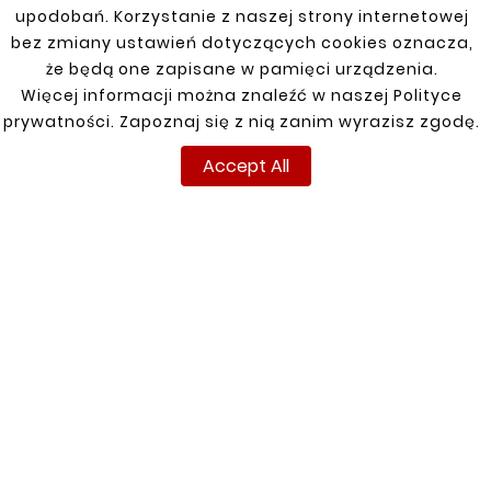
upodobań. Korzystanie z naszej strony internetowej
Golf IV 98-03 4x4 (HB, KOMBI)
bez zmiany ustawień dotyczących cookies oznacza,
że będą one zapisane w pamięci urządzenia.
Golf V 03-09 4x4 (HB, KOMBI)
Więcej informacji można znaleźć w naszej Polityce
Passat B5 96-05
prywatności. Zapoznaj się z nią zanim wyrazisz zgodę.
Passat B7 10-14
Accept All
PASSAT B7/CC
Polo 2002-
Polo 82-94
Polo 95-02
Sposrtsvan 13-
T6 15-
Touareg 2003-