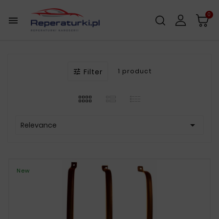
0

Filter
1 product


Relevance
New