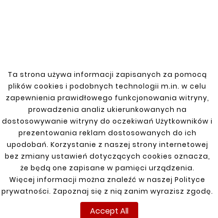
CC 08-11
GOLF II
Golf III Kombi 4x4 Syncro
Golf III Kombi 5D 1,9 D
Ta strona używa informacji zapisanych za pomocą
Golf IV 1998-2003 hatchback
plików cookies i podobnych technologii m.in. w celu
zapewnienia prawidłowego funkcjonowania witryny,
Golf IV 98-03 4x4 (HB, KOMBI)
prowadzenia analiz ukierunkowanych na
dostosowywanie witryny do oczekiwań Użytkowników i
Golf V 03-09 4x4 (HB, KOMBI)
prezentowania reklam dostosowanych do ich
upodobań. Korzystanie z naszej strony internetowej
Passat B5 96-05
bez zmiany ustawień dotyczących cookies oznacza,
Passat B7 10-14
że będą one zapisane w pamięci urządzenia.
Więcej informacji można znaleźć w naszej Polityce
PASSAT B7/CC
prywatności. Zapoznaj się z nią zanim wyrazisz zgodę.
Polo 2002-
Accept All