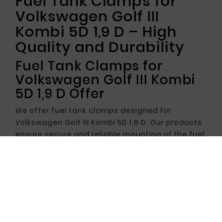
Fuel Tank Clamps for
Volkswagen Golf III
Kombi 5D 1,9 D – High
Quality and Durability
Fuel Tank Clamps for
Volkswagen Golf III Kombi
5D 1,9 D Offer
We offer fuel tank clamps designed for
Volkswagen Golf III Kombi 5D 1,9 D. Our products
ensure secure and reliable mounting of the fuel
tank, which is crucial for vehicle safety and
stability. Made from corrosion-resistant
materials, our clamps guarantee long-lasting
durability and reliability.
Why Choose Our Fuel Tank
Clamps?