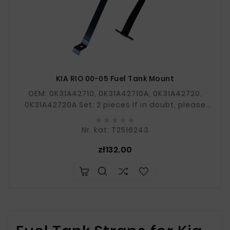
KIA RIO 00-05 Fuel Tank Mount
OEM: 0K31A42710, 0K31A42710A, 0K31A42720,
0K31A42720A Set: 2 pieces If in doubt, please
provide your VIN number.





Nr. kat: T2516243
Price
zł132.00