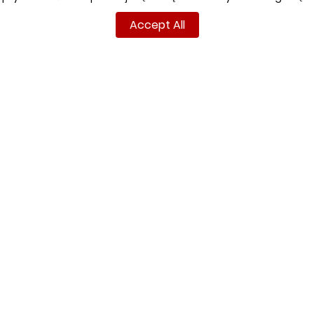
Sportage 04-10 2,0L L4, 2,7L V6
Accept All
Sportage 10-15
Sportage 2000CC 15-21
INFORMATIONS
YOUR ACCOUNT
Terms and conditions
Sign in
Privacy policy
Sign up
Shipment
Returns