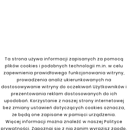
KIA
Carens II 02-06 2,0|2,9 CRDI
Carens IV 13-
Ta strona używa informacji zapisanych za pomocą
Carnival II 01-07
plików cookies i podobnych technologii m.in. w celu
zapewnienia prawidłowego funkcjonowania witryny,
Ceed 06-09,09-12
prowadzenia analiz ukierunkowanych na
Cerato 04-08
dostosowywanie witryny do oczekiwań Użytkowników i
prezentowania reklam dostosowanych do ich
Clarus II 98- (2,0 1,6V benz,)
upodobań. Korzystanie z naszej strony internetowej
bez zmiany ustawień dotyczących cookies oznacza,
Rio 00-05
że będą one zapisane w pamięci urządzenia.
Więcej informacji można znaleźć w naszej Polityce
Sorento II 09-15
prywatności. Zapoznaj się z nią zanim wyrazisz zgodę.