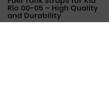
Fuel Tank Straps for Kia
Rio 00-05 – High Quality
and Durability
Offer for Fuel Tank Straps
We offer fuel tank straps specifically designed
for Kia Rio models from 2000 to 2005. Our
products ensure secure mounting of the fuel
tank and effective protection against damage,
enhancing the safety and reliability of your
vehicle.
Why choose our fuel tank
straps?
Our straps are distinguished by excellent
craftsmanship and resistance to weather
conditions, ensuring long-term use and
reliability.
Key advantages of our fuel