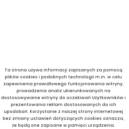
SEAT
Ta strona używa informacji zapisanych za pomocą
plików cookies i podobnych technologii m.in. w celu
Ibiza, Cordoba 93-99, 99-02
zapewnienia prawidłowego funkcjonowania witryny,
prowadzenia analiz ukierunkowanych na
Ibiza, Cordoba 93-99, 99-02
dostosowywanie witryny do oczekiwań Użytkowników i
prezentowania reklam dostosowanych do ich
Leon 99-05
upodobań. Korzystanie z naszej strony internetowej
bez zmiany ustawień dotyczących cookies oznacza,
że będą one zapisane w pamięci urządzenia.