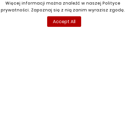
Więcej informacji można znaleźć w naszej Polityce
prywatności. Zapoznaj się z nią zanim wyrazisz zgodę.
Accept All
INFORMATIONS
YOUR ACCOUNT
Terms and conditions
Sign in
Privacy policy
Sign up
Shipment
Returns
Payment
My orders
Contact
About us