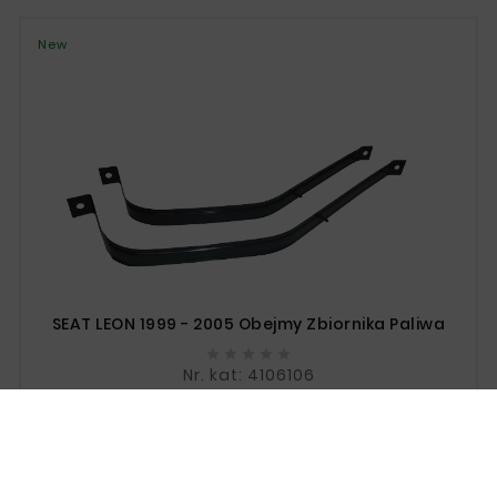
New
SEAT LEON 1999 - 2005 Obejmy Zbiornika Paliwa





Nr. kat: 4106106
Price
zł100.00