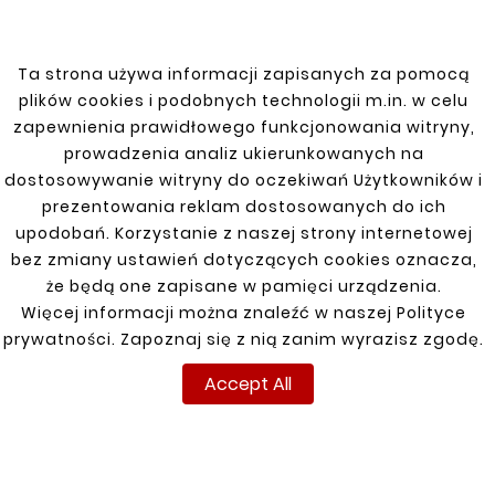
Ta strona używa informacji zapisanych za pomocą
plików cookies i podobnych technologii m.in. w celu
zapewnienia prawidłowego funkcjonowania witryny,
prowadzenia analiz ukierunkowanych na
dostosowywanie witryny do oczekiwań Użytkowników i
prezentowania reklam dostosowanych do ich
CITROEN
upodobań. Korzystanie z naszej strony internetowej
bez zmiany ustawień dotyczących cookies oznacza,
C4 04-11
że będą one zapisane w pamięci urządzenia.
Więcej informacji można znaleźć w naszej Polityce
C4 10-18
prywatności. Zapoznaj się z nią zanim wyrazisz zgodę.
DS4 11-15
Accept All