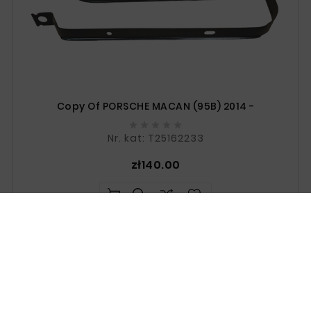
Copy Of PORSCHE MACAN (95B) 2014 -





Nr. kat: T25162233
Price
zł140.00