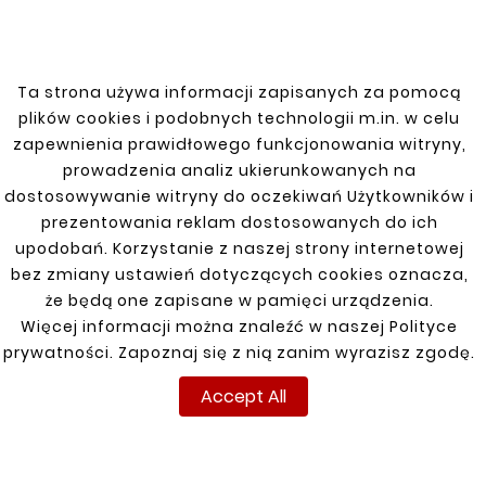
Q5 08-16
Q7 05-15
Ta strona używa informacji zapisanych za pomocą
plików cookies i podobnych technologii m.in. w celu
SQ5 13-17
zapewnienia prawidłowego funkcjonowania witryny,
prowadzenia analiz ukierunkowanych na
dostosowywanie witryny do oczekiwań Użytkowników i
prezentowania reklam dostosowanych do ich
upodobań. Korzystanie z naszej strony internetowej
bez zmiany ustawień dotyczących cookies oznacza,
że będą one zapisane w pamięci urządzenia.
INFORMATIONS
YOUR ACCOUNT
Więcej informacji można znaleźć w naszej Polityce
prywatności. Zapoznaj się z nią zanim wyrazisz zgodę.
Terms and conditions
Sign in
Accept All
Privacy policy
Sign up
Shipment
Returns