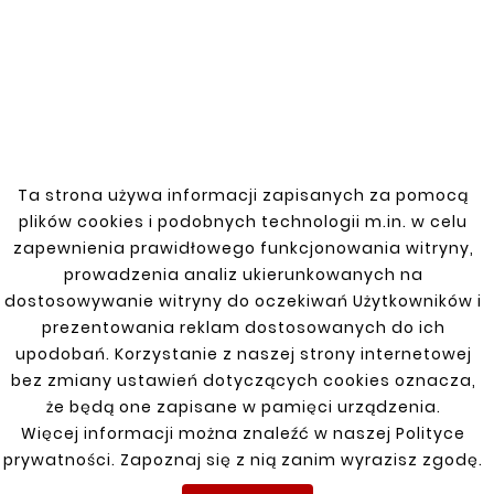
Astra F 91-02 kombi
Astra G 5D HB 1,7 TD 1998-2010
COMBO D 12-18
Corsa B|C Lift 95-00 1,2 16V
Ta strona używa informacji zapisanych za pomocą
Corsa C 1,3 CDTI HB 3D 2000-
plików cookies i podobnych technologii m.in. w celu
zapewnienia prawidłowego funkcjonowania witryny,
Frontera A, Frontera A Sport 92-98
prowadzenia analiz ukierunkowanych na
Insignia A 2WD (2006–)
dostosowywanie witryny do oczekiwań Użytkowników i
prezentowania reklam dostosowanych do ich
Insignia A 4x4 08–17
upodobań. Korzystanie z naszej strony internetowej
bez zmiany ustawień dotyczących cookies oznacza,
INSIGNIA A Sport (G09)2.0 CDTI(35)Diesel
że będą one zapisane w pamięci urządzenia.
2008-2017
Więcej informacji można znaleźć w naszej Polityce
Insignia B 17-22
prywatności. Zapoznaj się z nią zanim wyrazisz zgodę.