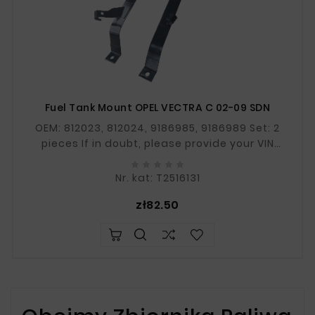
Fuel Tank Mount OPEL VECTRA C 02-09 SDN
OEM: 812023, 812024, 9186985, 9186989 Set: 2
pieces If in doubt, please provide your VIN
number.





Nr. kat: T2516131
Price
zł82.50