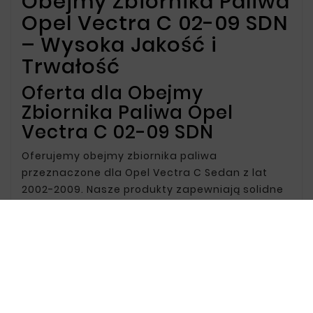
Obejmy Zbiornika Paliwa
Opel Vectra C 02-09 SDN
– Wysoka Jakość i
Trwałość
Oferta dla Obejmy
Zbiornika Paliwa Opel
Vectra C 02-09 SDN
Oferujemy obejmy zbiornika paliwa
przeznaczone dla Opel Vectra C Sedan z lat
2002-2009. Nasze produkty zapewniają solidne
mocowanie i długotrwałą trwałość, wykonane z
wysokiej jakości materiałów odpornych na
korozję, gwarantują niezawodność i
bezpieczeństwo.
Dlaczego warto wybrać
nasze obejmy zbiornika