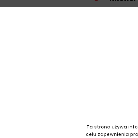
Nowy
Nowy





Wę
Kolano
Rura Stalowa Fi 45mm Odcinek
1,5m / 150cm
34,88 zł
Ta strona używa info
celu zapewnienia pr