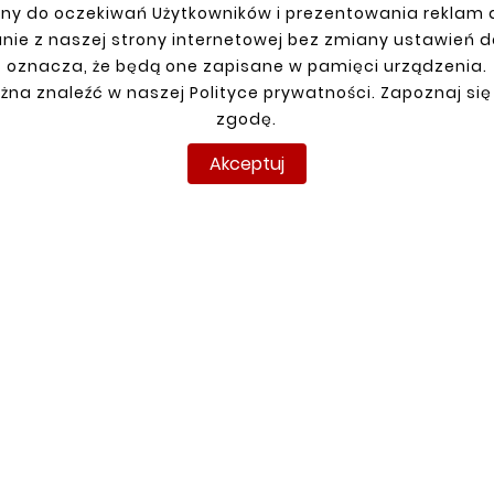
ny do oczekiwań Użytkowników i prezentowania reklam
nie z naszej strony internetowej bez zmiany ustawień 
oznacza, że będą one zapisane w pamięci urządzenia.
JE KONTO
DOSTAWA
żna znaleźć w naszej Polityce prywatności. Zapoznaj się
anie
zgodę.
racja
Akceptuj
y
amówienia
pyright © reperaturki.pl 2026 . Wszelkie prawa zastrzeżo