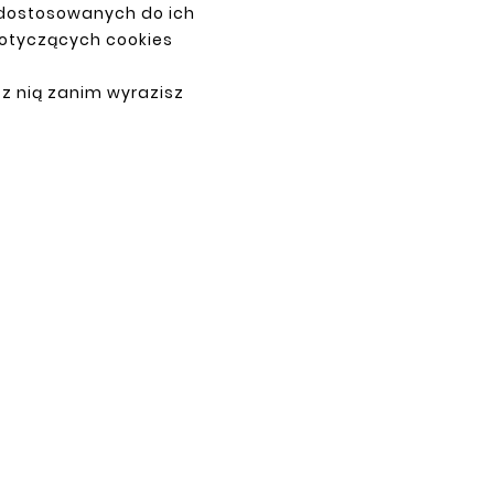
 dostosowanych do ich
dotyczących cookies
PŁATNOŚCI
 z nią zanim wyrazisz
ne.