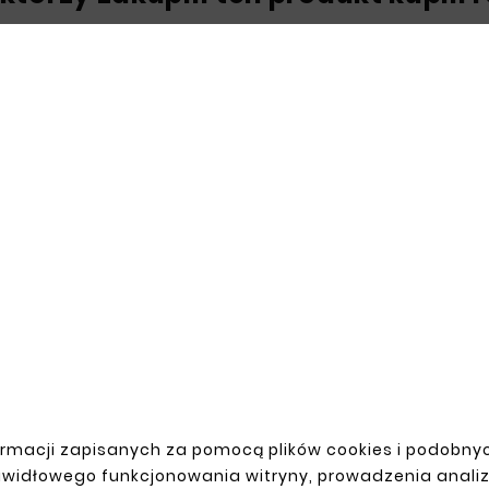





żownica Zestaw 6 Gięć
 15, 30, 45, 60, 75, 90 Rura
Stalowa Fi 45
62,60 zł
rmacji zapisanych za pomocą plików cookies i podobnyc
awidłowego funkcjonowania witryny, prowadzenia anali