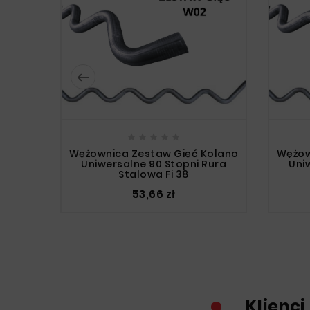






Wężownica Zestaw Gięć Kolano
Wężow
Uniwersalne 90 Stopni Rura
Uni
Stalowa Fi 38
53,66 zł
Klienci