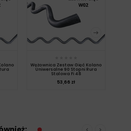






Kolano
Wężownica Zestaw Gięć Kolano
Rura
Uniwersalne 90 Stopni Rura
Stalowa Fi 48
Wężow
Uni
53,66 zł
również:

