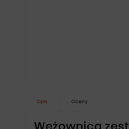
Opis
Oceny
Wężownica zest