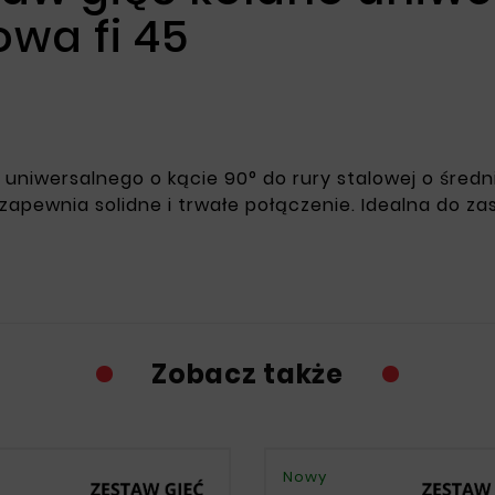
owa fi 45
uniwersalnego o kącie 90° do rury stalowej o śred
m, zapewnia solidne i trwałe połączenie. Idealna do
Zobacz także
Nowy