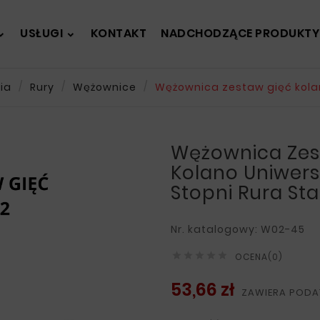
USŁUGI
KONTAKT
NADCHODZĄCE PRODUKTY
ia
Rury
Wężownice
Wężownica zestaw gięć kolan
Wężownica Zes
Kolano Uniwers
Stopni Rura Sta
Nr. katalogowy: W02-45





OCENA(0)
53,66 zł
ZAWIERA PODA