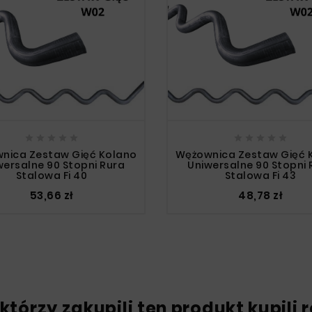










nica Zestaw Gięć Kolano
Wężownica Zestaw Gięć 
wersalne 90 Stopni Rura
Uniwersalne 90 Stopni 
Stalowa Fi 40
Stalowa Fi 43
53,66 zł
48,78 zł
 którzy zakupili ten produkt kupili 