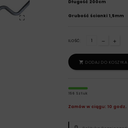
Długość 200cm
Grubość ścianki 1,5mm

ILOŚĆ:
DODAJ DO KOSZYKA

156 Sztuk
Zamów w ciągu: 10 godz. 