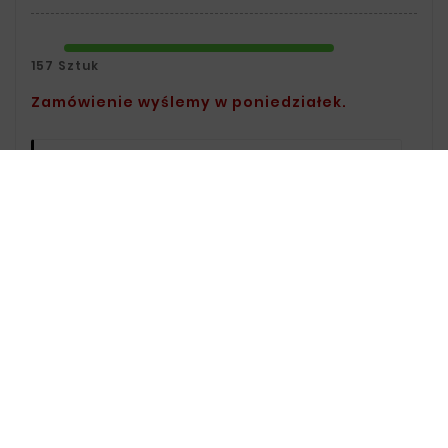
157 Sztuk
Zamówienie wyślemy w poniedziałek.
Polityka Bezpieczeństwa:
Informacje
Na Temat Przechowywania Oraz
Przetwarzania Danych Znajdziesz W
Regulaminie.
Zasady Dostawy:
Informacje Na
Temat Dostawy Znajdziesz Na Stronie
Dostawy.
Zasady Zwrotu:
Informacje Na Temat
Zwrotów Znajdziesz Na Stronie Zwroty.