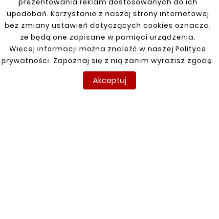
prezentowania reklam dostosowanych do ich
upodobań. Korzystanie z naszej strony internetowej
Nowy
Nowy
bez zmiany ustawień dotyczących cookies oznacza,
że będą one zapisane w pamięci urządzenia.
Więcej informacji można znaleźć w naszej Polityce
prywatności. Zapoznaj się z nią zanim wyrazisz zgodę.
Akceptuj










Wężownica Zestaw
Wężownica Zestaw
Gięć Kolano
Gięć Kolano
Uniwersalne 90 Stopni
Uniwersalne 90 Stopni
Rura Stalowa Fi 40
Rura Stalowa Fi 43
53,66 zł
48,78 zł