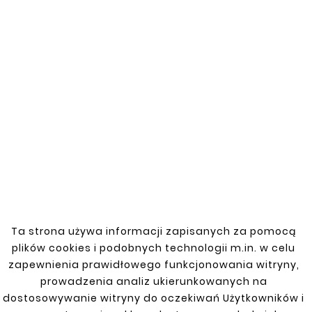
Numer katalogowy:
W02-38
Wężownica zestaw gięcia kolanowego
uniwersalnego o kącie 90° do rury stalowej
o średnicy 38 mm. Wykonana z wysokiej
jakości stali o grubości ścianki 1,5 mm,
zapewnia solidne i trwałe połączenie.
Idealna do zastosowań przemysłowych i
budowlanych.
Ta strona używa informacji zapisanych za pomocą
plików cookies i podobnych technologii m.in. w celu
Zobacz także
zapewnienia prawidłowego funkcjonowania witryny,
prowadzenia analiz ukierunkowanych na


dostosowywanie witryny do oczekiwań Użytkowników i