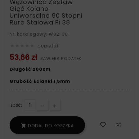
Wężownica Zestaw
Gięć Kolano
Uniwersalne 90 Stopni
Rura Stalowa Fi 38
Nr. katalogowy: W02-38





OCENA(0)
53,66 zł
ZAWIERA PODATEK
Długość 200cm
Grubość ścianki 1,5mm
ILOŚĆ:
DODAJ DO KOSZYKA
