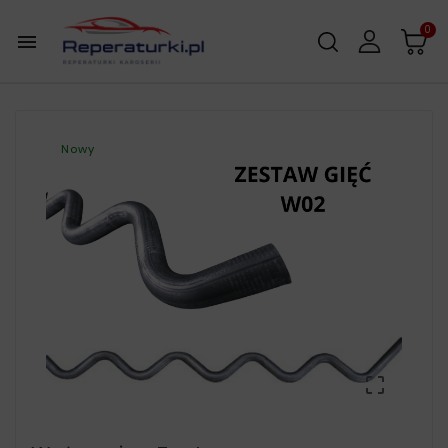
0

Nowy
