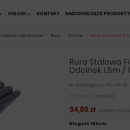
USŁUGI
KONTAKT
NADCHODZĄCE PRODUKTY
stalowe i akcesoria
Rury
Proste
Rura stalowa fi 
Rura Stalowa 
Odcinek 1,5m /
Nr. katalogowy: R01-45-15





OCENA(0)
34,88 zł
ZAWIERA PODA
Długość 150cm