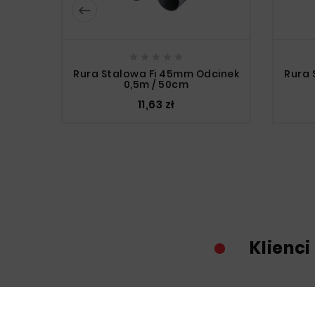






Rura Stalowa Fi 45mm Odcinek
Rura 
0,5m / 50cm
11,63 zł
Klienci
Nowy
Nowy