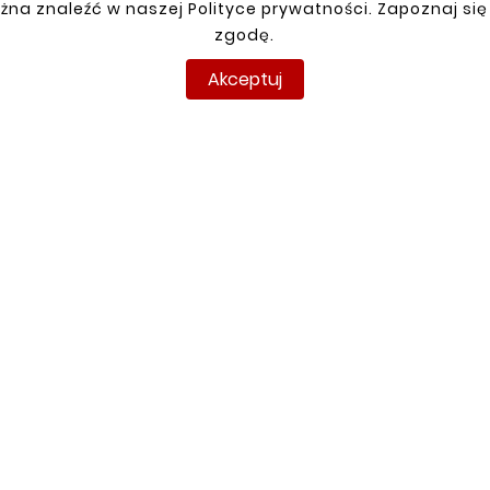
żna znaleźć w naszej Polityce prywatności. Zapoznaj się
JE KONTO
DOSTAWA
zgodę.
anie
racja
Akceptuj
y
amówienia
pyright © reperaturki.pl 2026 . Wszelkie prawa zastrzeżo