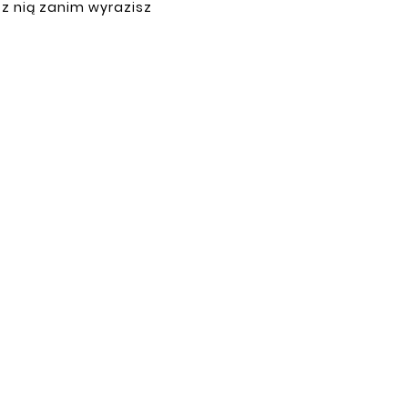
 z nią zanim wyrazisz
PŁATNOŚCI
ne.