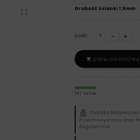
Grubość ścianki 1,5mm

ILOŚĆ:
DODAJ DO KOSZYKA

147 Sztuk
Polityka Bezpiecze
Przechowywania Oraz P
Regulaminie.