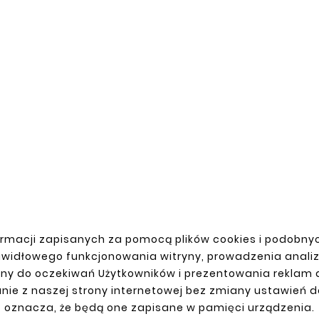





żownica Zestaw 6 Gięć
 15, 30, 45, 60, 75, 90 Rura
Stalowa Fi 45
62,60 zł
rmacji zapisanych za pomocą plików cookies i podobnyc
awidłowego funkcjonowania witryny, prowadzenia anali
ny do oczekiwań Użytkowników i prezentowania reklam
nie z naszej strony internetowej bez zmiany ustawień 
oznacza, że będą one zapisane w pamięci urządzenia.