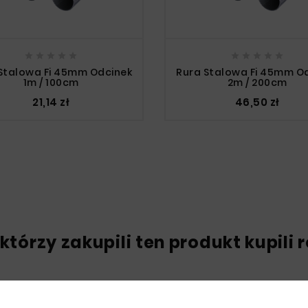










Stalowa Fi 45mm Odcinek
Rura Stalowa Fi 45mm O
1m / 100cm
2m / 200cm
21,14 zł
46,50 zł
 którzy zakupili ten produkt kupili 