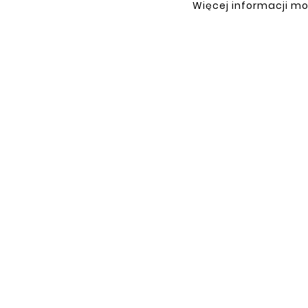
Więcej informacji mo
INFORMACJE
TWO
Regulamin
Logow
Polityka prywatności
Rejest
Dostawa
Zwrot
Płatność
Moje z
Kontakt
O Firmie
Co