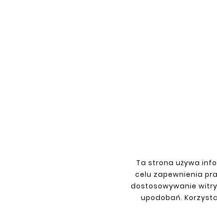
Wę





Kolano
Wężownica Zestaw Gięć Kolano
Uniwersalne 90 Stopni Rura
Stalowa Fi 45
53,66 zł
Ta strona używa info
celu zapewnienia pr
dostosowywanie witry
upodobań. Korzysta