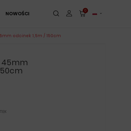
0
NOWOŚCI

45mm odcinek 1,5m / 150cm
Fi 45mm
 150cm
TEK