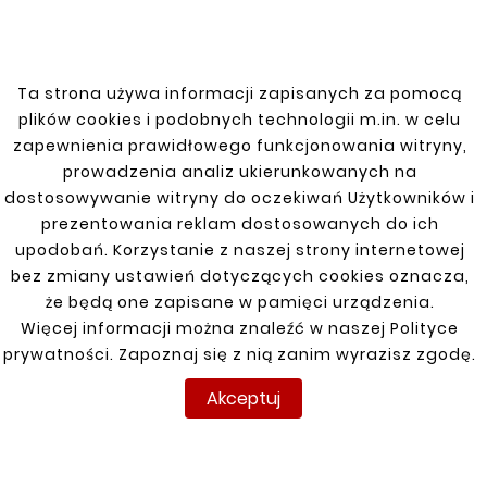
wydechowych oraz w różnych aplikacjach
przemysłowych. Zwężona końcówka
umożliwia łatwe łączenie z innymi rurami i
Ta strona używa informacji zapisanych za pomocą
akcesoriami, zapewniając pewne i stabilne
plików cookies i podobnych technologii m.in. w celu
połączenie.
zapewnienia prawidłowego funkcjonowania witryny,
prowadzenia analiz ukierunkowanych na
dostosowywanie witryny do oczekiwań Użytkowników i
prezentowania reklam dostosowanych do ich
Zobacz także
upodobań. Korzystanie z naszej strony internetowej
bez zmiany ustawień dotyczących cookies oznacza,


że będą one zapisane w pamięci urządzenia.
Więcej informacji można znaleźć w naszej Polityce
prywatności. Zapoznaj się z nią zanim wyrazisz zgodę.
Nowy
Nowy
Akceptuj