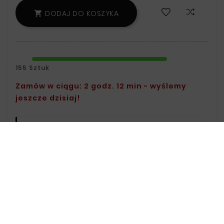
DODAJ DO KOSZYKA

155 Sztuk
Zamów w ciągu: 2 godz. 12 min - wyślemy
jeszcze dzisiaj!
Polityka Bezpieczeństwa:
Informacje
Na Temat Przechowywania Oraz
Przetwarzania Danych Znajdziesz W
Regulaminie.
Zasady Dostawy:
Informacje Na
Temat Dostawy Znajdziesz Na Stronie
Dostawy.