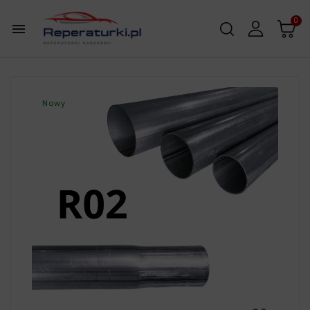
0

Nowy