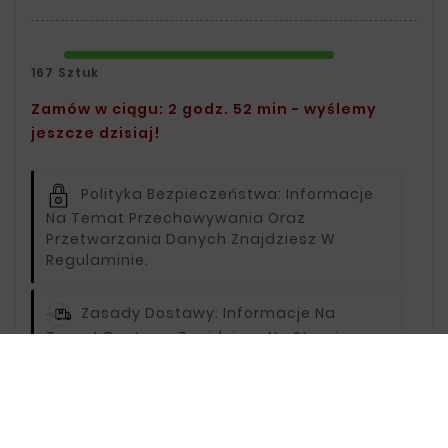
167 Sztuk
Zamów w ciągu: 2 godz. 52 min - wyślemy
jeszcze dzisiaj!
Polityka Bezpieczeństwa:
Informacje
Na Temat Przechowywania Oraz
Przetwarzania Danych Znajdziesz W
Regulaminie.
Zasady Dostawy:
Informacje Na
Temat Dostawy Znajdziesz Na Stronie
Dostawy.
Zasady Zwrotu:
Informacje Na Temat
Zwrotów Znajdziesz Na Stronie Zwroty.