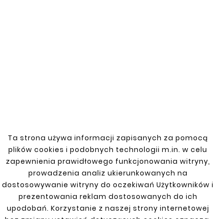
Zobacz także


Nowy
Nowy
Ta strona używa informacji zapisanych za pomocą
plików cookies i podobnych technologii m.in. w celu
zapewnienia prawidłowego funkcjonowania witryny,
prowadzenia analiz ukierunkowanych na
dostosowywanie witryny do oczekiwań Użytkowników i










prezentowania reklam dostosowanych do ich
MAZDA 5 (CR19) 05-10
MAZDA 5 (CR19) 05-10
BŁOTNIK TYLNY LEWY
upodobań. Korzystanie z naszej strony internetowej
BŁOTNIK TYLNY PRAWY