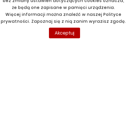
110,00 zł
bez zmiany ustawień dotyczących cookies oznacza,
110,00 zł
że będą one zapisane w pamięci urządzenia.
Więcej informacji można znaleźć w naszej Polityce
prywatności. Zapoznaj się z nią zanim wyrazisz zgodę.
Akceptuj
Klienci którzy zakupili ten
produkt kupili również:


Nowy
Nowy