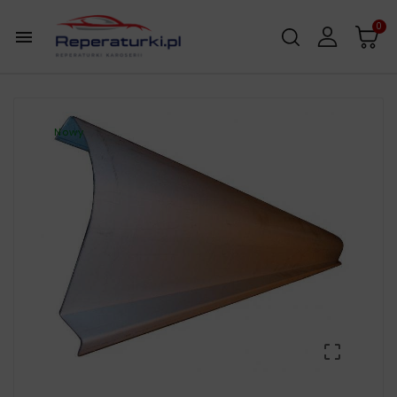
0

Nowy
