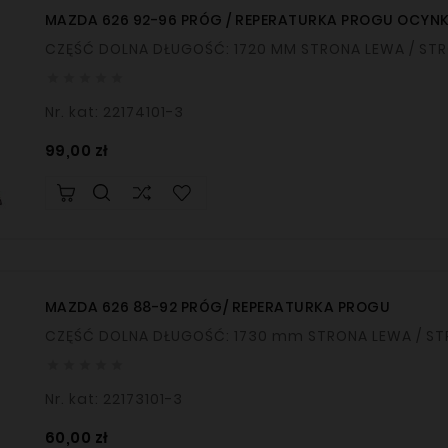
MAZDA 626 92-96 PRÓG / REPERATURKA PROGU OCYN
CZĘŚĆ DOLNA DŁUGOŚĆ: 1720 MM STRON





Nr. kat: 22174101-3
Cena
99,00 zł
MAZDA 626 88-92 PRÓG/ REPERATURKA PROGU
CZĘŚĆ DOLNA DŁUGOŚĆ: 1730 mm STR





Nr. kat: 22173101-3
Cena
60,00 zł