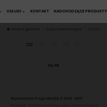
USŁUGI
KONTAKT
NADCHODZĄCE PRODUKTY
Strona główna
Części karoseryjne
MAZDA
FILTR
Reperaturka Progu MAZDA 3 2009 -2013
Długość: 1700 mm Strona Lewa / Strona Prawa