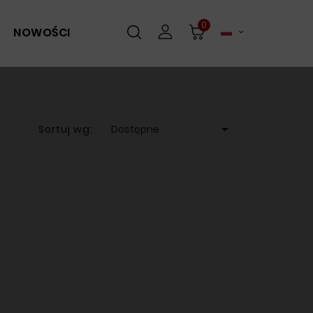
0
NOWOŚCI


Sortuj wg:
Dostępne