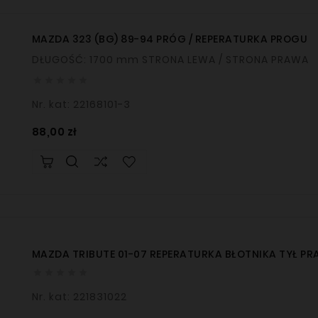
MAZDA 323 (BG) 89-94 PRÓG / REPERATURKA PROGU
DŁUGOŚĆ: 1700 mm STRONA LEWA / STRONA PRAWA





Nr. kat: 22168101-3
Cena
88,00 zł
MAZDA TRIBUTE 01-07 REPERATURKA BŁOTNIKA TYŁ P





Nr. kat: 221831022