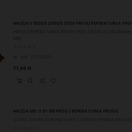
MAZDA E 1800/E 2000/E 3000 PRÓG/ REPERATURKA PR
PRÓG / REPERATURKA PROGU POD DRZWI ROZSUWANE PRAWA CZĘŚĆ ZEWNĘTRZNA DŁUGOŚĆ: 1200
MM





Nr. kat: 221721022
Cena
77,00 zł
MAZDA MX-3 91-98 PRÓG / REPERATURKA PROGU
CZĘŚĆ DOLNA STRONA L




