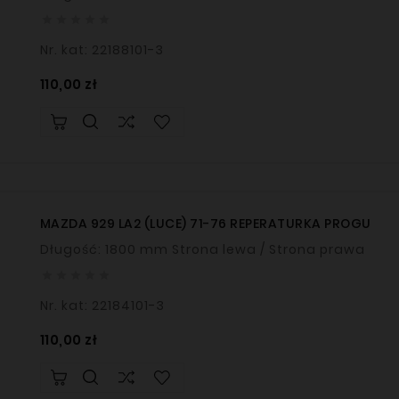





Nr. kat: 22188101-3
Cena
110,00 zł
MAZDA 929 LA2 (LUCE) 71-76 REPERATURKA PROGU
Długość: 1800 mm Strona lewa / Strona prawa





Nr. kat: 22184101-3
Cena
110,00 zł