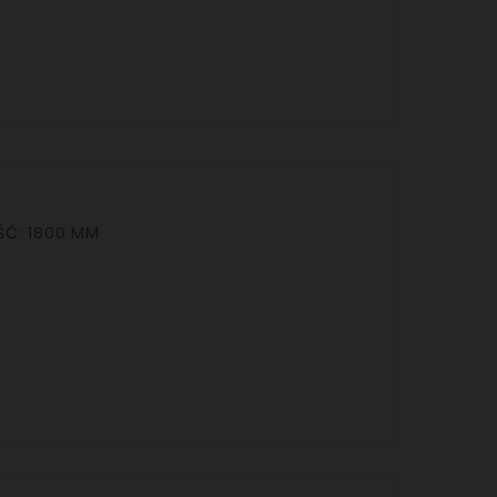
K
WA / STRONA PRAWA DŁUGOŚĆ: 1800 MM