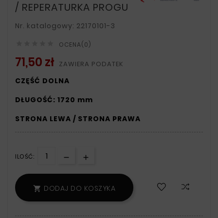
/ REPERATURKA PROGU
Nr. katalogowy: 22170101-3





OCENA(0)
71,50 zł
ZAWIERA PODATEK
CZĘŚĆ DOLNA
DŁUGOŚĆ: 1720 mm
STRONA LEWA / STRONA PRAWA
ILOŚĆ:
DODAJ DO KOSZYKA
