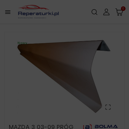
0

Nowy

MAZDA 3 03-09 PRÓG