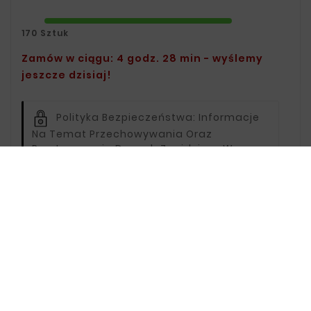
170 Sztuk
Zamów w ciągu: 4 godz. 28 min - wyślemy
jeszcze dzisiaj!
Polityka Bezpieczeństwa:
Informacje
Na Temat Przechowywania Oraz
Przetwarzania Danych Znajdziesz W
Regulaminie.
Zasady Dostawy:
Informacje Na
Temat Dostawy Znajdziesz Na Stronie
Dostawy.
Zasady Zwrotu:
Informacje Na Temat
Zwrotów Znajdziesz Na Stronie Zwroty.