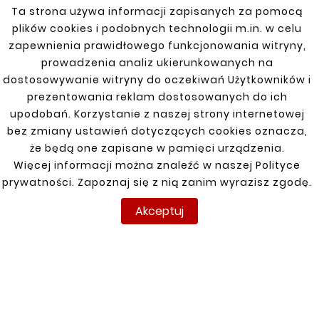
Ta strona używa informacji zapisanych za pomocą
Klienci którzy zakupili ten
plików cookies i podobnych technologii m.in. w celu
produkt kupili również:
zapewnienia prawidłowego funkcjonowania witryny,
prowadzenia analiz ukierunkowanych na


dostosowywanie witryny do oczekiwań Użytkowników i
prezentowania reklam dostosowanych do ich
upodobań. Korzystanie z naszej strony internetowej
Nowy
Nowy
bez zmiany ustawień dotyczących cookies oznacza,
że będą one zapisane w pamięci urządzenia.
Więcej informacji można znaleźć w naszej Polityce
prywatności. Zapoznaj się z nią zanim wyrazisz zgodę.
Akceptuj





SKODA ROOMSTER 06-
15 REPERATURKA
PROGU LEWA
110,00 zł