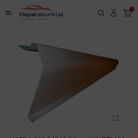
0

Nowy
