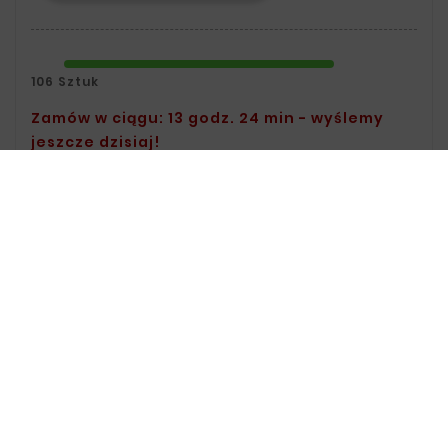
106 Sztuk
Zamów w ciągu: 13 godz. 24 min - wyślemy
jeszcze dzisiaj!
Polityka Bezpieczeństwa:
Informacje
Na Temat Przechowywania Oraz
Przetwarzania Danych Znajdziesz W
Regulaminie.
Zasady Dostawy:
Informacje Na
Temat Dostawy Znajdziesz Na Stronie
Dostawy.
Zasady Zwrotu:
Informacje Na Temat
Zwrotów Znajdziesz Na Stronie Zwroty.