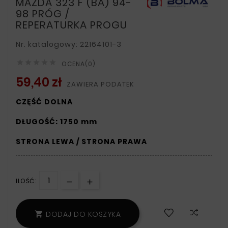
MAZDA 323 F (BA) 94-
98 PRÓG /
REPERATURKA PROGU
Nr. katalogowy: 22164101-3





OCENA(0)
59,40 zł
ZAWIERA PODATEK
CZĘŚĆ DOLNA
DŁUGOŚĆ: 1750 mm
STRONA LEWA / STRONA PRAWA
ILOŚĆ:
DODAJ DO KOSZYKA
