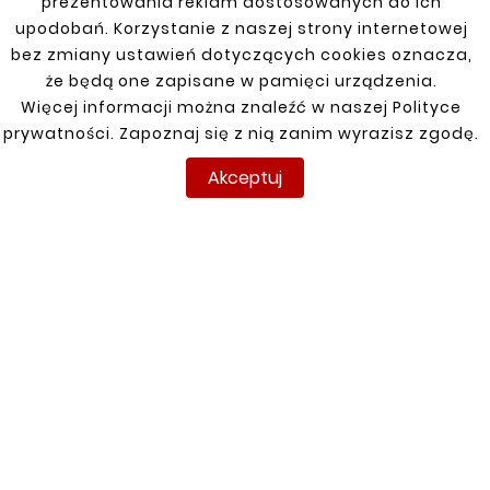
prezentowania reklam dostosowanych do ich
upodobań. Korzystanie z naszej strony internetowej
bez zmiany ustawień dotyczących cookies oznacza,
Nowy
Nowy
że będą one zapisane w pamięci urządzenia.
Więcej informacji można znaleźć w naszej Polityce
prywatności. Zapoznaj się z nią zanim wyrazisz zgodę.
Akceptuj










MAZDA 323 (BJ) 98-03
MAZDA 323 S 94-98 4-
REPERATURKA PROGU
D PRÓG / REPERATURKA
PROGU
71,50 zł
88,00 zł