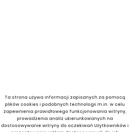
Progu
Numer katalogowy
:
22164101-3
Reperaturka progu do Mazdy 323 F (BA) z lat
1994-1998. Wykonana z materiałów o
wysokiej odporności, zapewnia skuteczną
naprawę uszkodzonego progu oraz ochronę
przed korozją. Produkt gwarantuje
estetyczny wygląd oraz długotrwałe
użytkowanie.
Ta strona używa informacji zapisanych za pomocą
plików cookies i podobnych technologii m.in. w celu
zapewnienia prawidłowego funkcjonowania witryny,
Zobacz także
prowadzenia analiz ukierunkowanych na
dostosowywanie witryny do oczekiwań Użytkowników i

