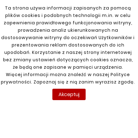
została zaprojektowana z myślą o
Ta strona używa informacji zapisanych za pomocą
precyzyjnym dopasowaniu do oryginalnej
plików cookies i podobnych technologii m.in. w celu
konstrukcji pojazdu, co gwarantuje stabilne
zapewnienia prawidłowego funkcjonowania witryny,
mocowanie zbiornika paliwa.
prowadzenia analiz ukierunkowanych na
dostosowywanie witryny do oczekiwań Użytkowników i
prezentowania reklam dostosowanych do ich
upodobań. Korzystanie z naszej strony internetowej
bez zmiany ustawień dotyczących cookies oznacza,
Zobacz także
że będą one zapisane w pamięci urządzenia.
Więcej informacji można znaleźć w naszej Polityce


prywatności. Zapoznaj się z nią zanim wyrazisz zgodę.
Akceptuj
Nowy