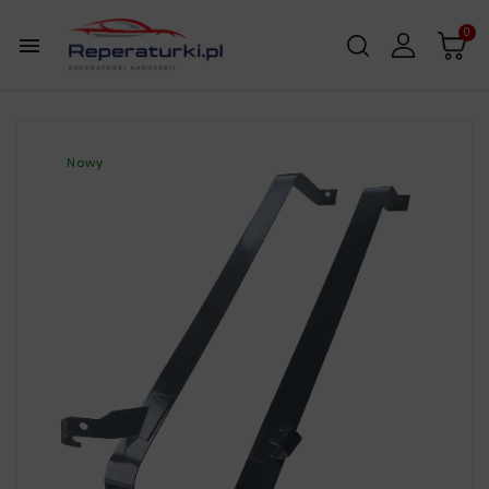
0

Nowy