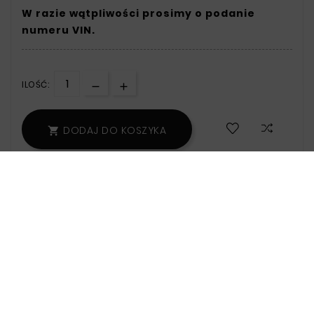
W razie wątpliwości prosimy o podanie
numeru VIN.
ILOŚĆ:
DODAJ DO KOSZYKA

108 Sztuk
Zamów w ciągu: 8 godz. 34 min - wyślemy
jeszcze dzisiaj!
Polityka Bezpieczeństwa:
Informacje
Na Temat Przechowywania Oraz