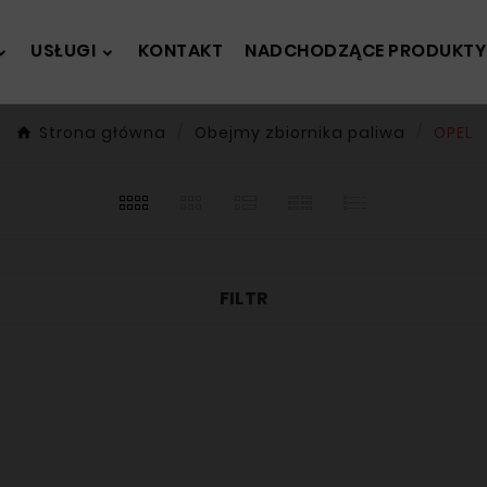
USŁUGI
KONTAKT
NADCHODZĄCE PRODUKTY
Strona główna
Obejmy zbiornika paliwa
OPEL
FILTR