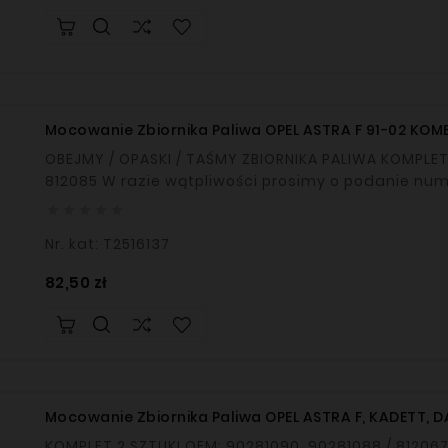
Mocowanie Zbiornika Paliwa OPEL ASTRA F 91-02 KOM
OBEJMY / OPASKI / TAŚMY ZBIORNIKA PALIWA KOMPLET 2 SZTUKI OEM: 90412419, 90412418 / 812084,
812085 W razie wątpliwości prosimy o podanie nu





Nr. kat: T2516137
Cena
82,50 zł
Mocowanie Zbiornika Paliwa OPEL ASTRA F, KADETT, 
KOMPLET 2 SZTUKI OEM: 90281090, 90281088 / 812067, 812066 W razie wątpliwości prosimy o