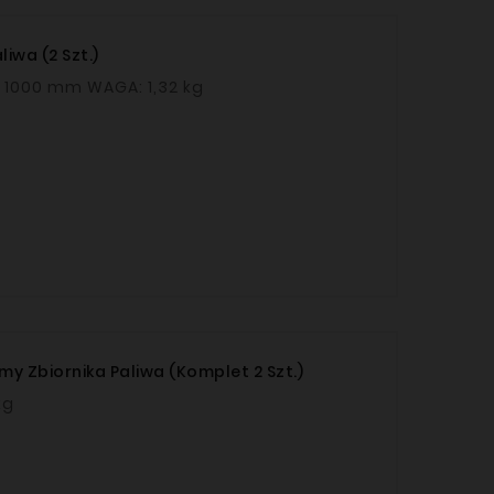
iwa (2 Szt.)
OPEL INSIGNIA A 4x4 2008–2017 DŁUGOŚĆ: 1000 mm / 1000 mm WAGA: 1,32 kg
my Zbiornika Paliwa (komplet 2 Szt.)
1,50 kg