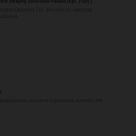
15 Obejmy Zbiornika Paliwa (kpl. 2 Szt.)
1352/4802604 (2): 95040072/ 4819538,
 482605
A
uki OEM: 90500418, 90500417 W razie wątpliwości prosimy o podanie numeru VIN.