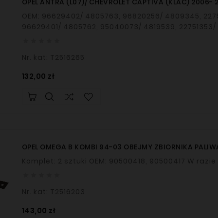
OPEL ANTRA (L07)/ CHEVROLET CAPTIVA (KLAC) 2006- 20
OEM: 96629402/ 4805763, 96820256/ 4809345, 2275
96629401/ 4805762, 95040073/ 4819539, 22751353/





Nr. kat: T2516265
Cena
132,00 zł
OPEL OMEGA B KOMBI 94-03 OBEJMY ZBIORNIKA PALIW
Komplet: 2 szt





Nr. kat: T2516203
Cena
143,00 zł