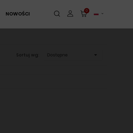
0
NOWOŚCI


Sortuj wg:
Dostępne