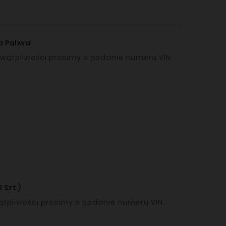
a Paliwa
uki OEM: 93167642, 93167643 W razie wątpliwości prosimy o podanie numeru VIN.
 Szt.)
 OEM: 22935111 , 22935110 W razie wątpliwości prosimy o podanie numeru VIN.