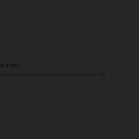
. 2 Szt.)
uki OEM: 95510083 / 2094099 W razie wątpliwości prosimy o podanie numeru VIN.