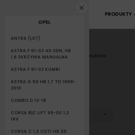
PRODUKTY
OPEL
ANTRA (L07)
ASTRA F 91-02 4D SDN, HB
20 produktów
Filtr

1,6 SKRZYNIA MANUALNA
ASTRA F 91-02 KOMBI
ASTRA G 5D HB 1,7 TD 1998-
2010
MARKA
COMBO D 12-18
CORSA B|C LIFT 95-00 1,2

(bez filtra)
16V
CORSA C 1,3 CDTI HB 3D