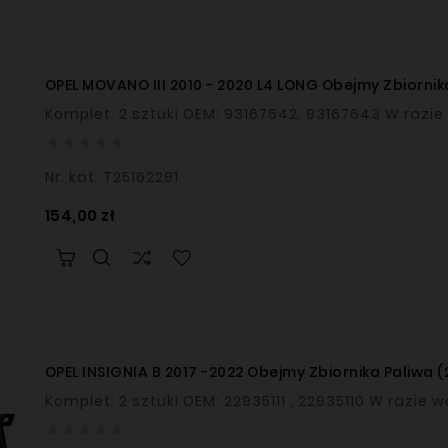
OPEL MOVANO III 2010 - 2020 L4 LONG Obejmy Zbiornik
Komplet: 2 szt





Nr. kat: T25162291
Cena
154,00 zł
OPEL INSIGNIA B 2017 -2022 Obejmy Zbiornika Paliwa (2
Komplet: 2 sztuki




