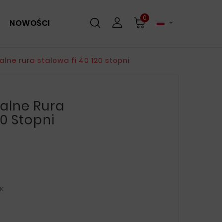
0
NOWOŚCI

lne rura stalowa fi 40 120 stopni
alne Rura
20 Stopni
EK