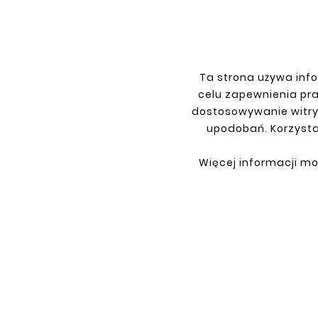
Ta strona używa info
INFORMACJE
TWO
celu zapewnienia pr
dostosowywanie witry
Regulamin
Logow
upodobań. Korzysta
Polityka prywatności
Rejest
Dostawa
Zwrot
Więcej informacji mo
Płatność
Moje z
Kontakt
O Firmie
Co