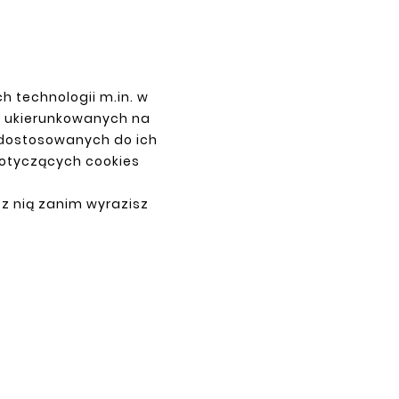
h technologii m.in. w
PŁATNOŚCI
z ukierunkowanych na
 dostosowanych do ich
dotyczących cookies
 z nią zanim wyrazisz
ne.