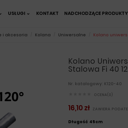
USŁUGI
KONTAKT
NADCHODZĄCE PRODUKTY
 i akcesoria
Kolana
Uniwersalne
Kolano uniwersa
Kolano Uniwers
Stalowa Fi 40 1
Nr. katalogowy: K120-40





OCENA(0)
16,10 zł
ZAWIERA PODAT
Długość 45cm