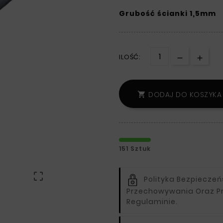
Grubość ścianki 1,5mm
ILOŚĆ:
DODAJ DO KOSZYKA

151 Sztuk

Polityka Bezpiecze
Przechowywania Oraz P
Regulaminie.