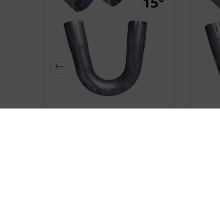






Dwustronnie Roztłoczone
Dw
Kolano Rura Stalowa Fi 40 Mm 15
Kolano
Stopni
17,89 zł