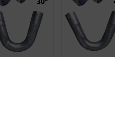










ustronnie Roztłoczone
Dwustronnie Roztłocz
 Rura Stalowa Fi 40 Mm 30
Kolano Rura Stalowa Fi 4
Stopni
Stopni
17,89 zł
17,89 zł