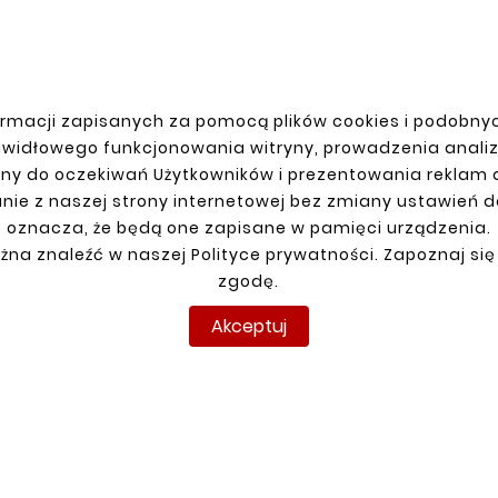
rmacji zapisanych za pomocą plików cookies i podobnyc
JE KONTO
DOSTAWA
awidłowego funkcjonowania witryny, prowadzenia anali
ny do oczekiwań Użytkowników i prezentowania reklam
anie
nie z naszej strony internetowej bez zmiany ustawień 
racja
oznacza, że będą one zapisane w pamięci urządzenia.
y
żna znaleźć w naszej Polityce prywatności. Zapoznaj się
amówienia
zgodę.
Akceptuj
pyright © reperaturki.pl 2026 . Wszelkie prawa zastrzeżo