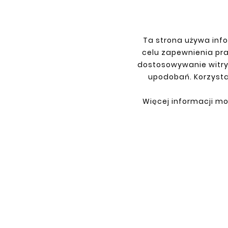
Ta strona używa info
INFORMATIONS
YOU
celu zapewnienia pr
dostosowywanie witry
Terms and conditions
Sign i
upodobań. Korzysta
Privacy policy
Sign 
Shipment
Retur
Więcej informacji mo
Payment
My or
Contact
About us