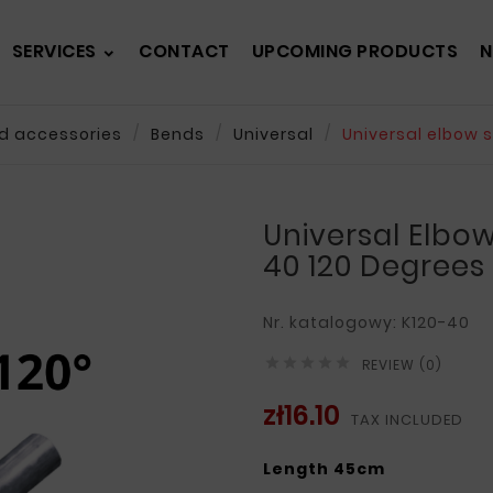
SERVICES
CONTACT
UPCOMING PRODUCTS
N
nd accessories
Bends
Universal
Universal elbow s
Universal Elbow
40 120 Degrees
Nr. katalogowy: K120-40





REVIEW (0)
zł16.10
TAX INCLUDED
Length 45cm