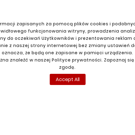
rmacji zapisanych za pomocą plików cookies i podobnyc
R ACCOUNT
SHIPMENT
awidłowego funkcjonowania witryny, prowadzenia anali
ny do oczekiwań Użytkowników i prezentowania reklam
n
nie z naszej strony internetowej bez zmiany ustawień 
up
oznacza, że będą one zapisane w pamięci urządzenia.
ns
żna znaleźć w naszej Polityce prywatności. Zapoznaj się
ders
zgodę.
Accept All
Copyright © reperaturki.pl 2024. All rights reserved.