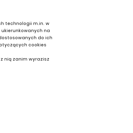
h technologii m.in. w
PAYMENTS
z ukierunkowanych na
 dostosowanych do ich
dotyczących cookies
 z nią zanim wyrazisz