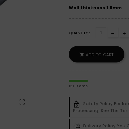
Wall thickness 1.5mm
QUANTITY :
ADD TO CART

151 Items

Safety Policy:
For In
Processing, See The Ter
Delivery Policy:
You C