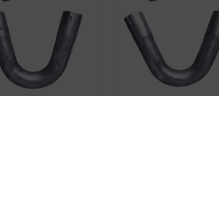










le-Sided Expanded Steel
Double-Sided Expanded 
lbow, Ø 40 Mm, 30 Degrees
Pipe Elbow, 40 Mm, 45 D
zł17.89
zł17.89