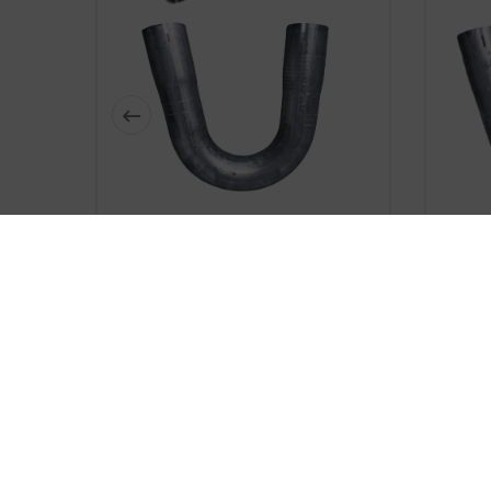






Double-Sided Expanded Steel
Doub
Pipe Elbow, 40 Mm, 15 Degrees
Pipe E
zł17.89