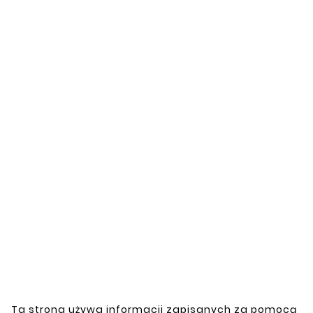
strukturalną integralność pojazdu.
Przeznaczony do napraw i wymiany, słupek
jest gotowy do montażu, co ułatwia
instalację i przywraca oryginalny stan
pojazdu.
Zobacz także


Nowy
Nowy
Ta strona używa informacji zapisanych za pomocą