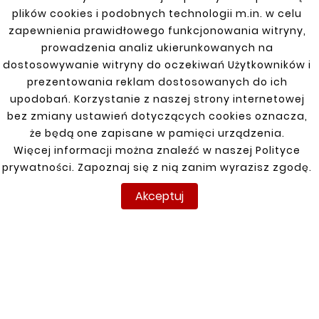
plików cookies i podobnych technologii m.in. w celu
zapewnienia prawidłowego funkcjonowania witryny,
prowadzenia analiz ukierunkowanych na





dostosowywanie witryny do oczekiwań Użytkowników i





MERCEDES SPRINTER
MERCEDES SPRINTER
prezentowania reklam dostosowanych do ich
06-13 DRZWI PRZEDNIE
06-18 BOK LEWY
PRAWE
upodobań. Korzystanie z naszej strony internetowej
121,00 zł
57,20 zł
bez zmiany ustawień dotyczących cookies oznacza,
że będą one zapisane w pamięci urządzenia.
Więcej informacji można znaleźć w naszej Polityce
prywatności. Zapoznaj się z nią zanim wyrazisz zgodę.
Akceptuj
Klienci którzy zakupili ten
produkt kupili również:

