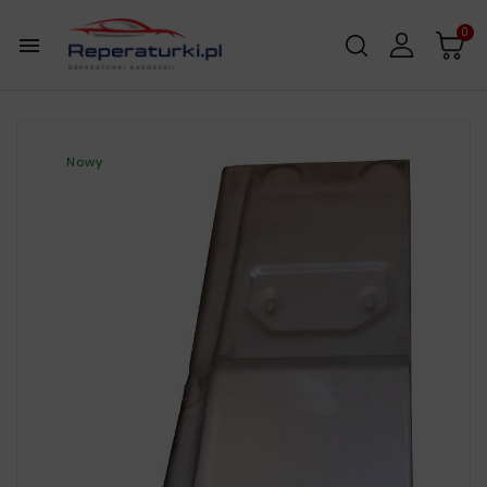
0

Nowy