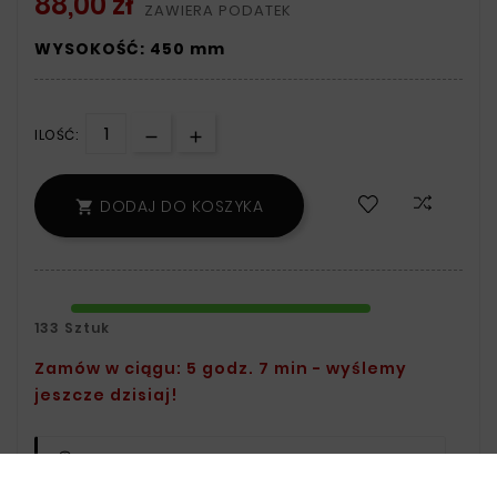
88,00 zł
ZAWIERA PODATEK
WYSOKOŚĆ: 450 mm
ILOŚĆ:
DODAJ DO KOSZYKA

133 Sztuk
Zamów w ciągu: 5 godz. 7 min - wyślemy
jeszcze dzisiaj!
Polityka Bezpieczeństwa:
Informacje
Na Temat Przechowywania Oraz