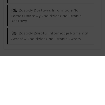
Zasady Dostawy:
Informacje Na
Temat Dostawy Znajdziesz Na Stronie
Dostawy.
Zasady Zwrotu:
Informacje Na Temat
Zwrotów Znajdziesz Na Stronie Zwroty.
Opis
Oceny
VOLKSWAGEN