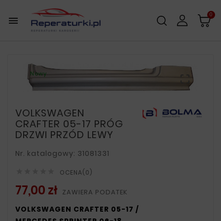
0

Nowy

VOLKSWAGEN
CRAFTER 05-17 PRÓG
DRZWI PRZÓD LEWY
Nr. katalogowy: 31081331





OCENA(0)
77,00 zł
ZAWIERA PODATEK
VOLKSWAGEN CRAFTER 05-17 /
MERCEDES SPRINTER 06-18