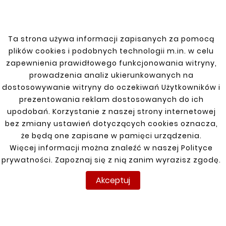





06-18 BOK LEWY
VOLKSWAGEN CRAFTER
121,00 zł
05-17 REPERATURKA
BŁOTNIKA PRAWA
Ta strona używa informacji zapisanych za pomocą
88,00 zł
plików cookies i podobnych technologii m.in. w celu
zapewnienia prawidłowego funkcjonowania witryny,
prowadzenia analiz ukierunkowanych na
dostosowywanie witryny do oczekiwań Użytkowników i
Klienci którzy zakupili ten
prezentowania reklam dostosowanych do ich
produkt kupili również:
upodobań. Korzystanie z naszej strony internetowej
bez zmiany ustawień dotyczących cookies oznacza,
że będą one zapisane w pamięci urządzenia.


Więcej informacji można znaleźć w naszej Polityce
prywatności. Zapoznaj się z nią zanim wyrazisz zgodę.
Nowy
Nowy
Akceptuj