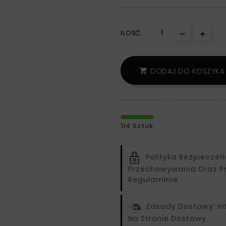
ILOŚĆ:
DODAJ DO KOSZYKA

114 Sztuk
Polityka Bezpiecze
Przechowywania Oraz P
Regulaminie.
Zasady Dostawy:
I
Na Stronie Dostawy.