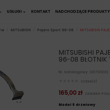
USŁUGI
KONTAKT
NADCHODZĄCE PRODUKTY
jne
MITSUBISHI
Pajero Sport 96-08
MITSUBISHI PAJ
MITSUBISHI PAJ
96-08 BŁOTNIK
Nr. katalogowy: 201701032





OCENA(0)
165,00 zł
ZAWIERA POD

Model 5 drzwiowy