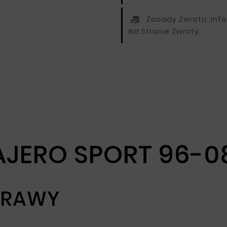
Zasady Zwrotu:
Inf
Na Stronie Zwroty.
AJERO SPORT 96-0
 PRAWY