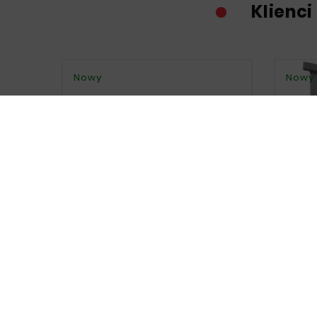
Klienci
Nowy
Nowy
MITSU
200





MITSUBISHI PAJERO SPORT 96-08
BŁOTNIK PRZÓD PRAWY Cz. Górna
143,00 zł