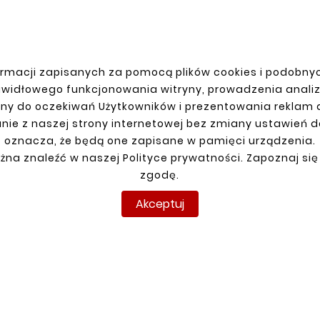
rmacji zapisanych za pomocą plików cookies i podobnyc
awidłowego funkcjonowania witryny, prowadzenia anali
ny do oczekiwań Użytkowników i prezentowania reklam
nie z naszej strony internetowej bez zmiany ustawień 
oznacza, że będą one zapisane w pamięci urządzenia.
żna znaleźć w naszej Polityce prywatności. Zapoznaj się
zgodę.
JE KONTO
DOSTAWA
anie
Akceptuj
racja
y
amówienia