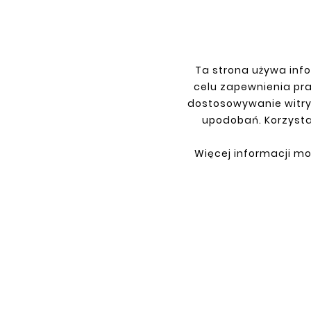
Ta strona używa info
celu zapewnienia pr
dostosowywanie witry
upodobań. Korzysta
Więcej informacji mo
INFORMACJE
TWO
Regulamin
Logow
Polityka prywatności
Rejest
Dostawa
Zwrot
Płatność
Moje z
Kontakt
O Firmie