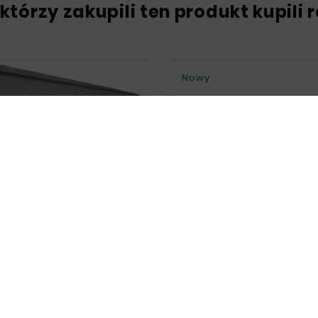
 którzy zakupili ten produkt kupili 
Nowy





BISHI PAJERO SPORT 1996-
8 - Próg Wewnętrzny Od
Strony Podłogi LE/PR





99,00 zł
MITSUBISHI PAJERO SPORT
BŁOTNIK PRZÓD LEWY Cz.
143,00 zł