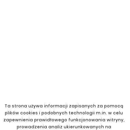


Nowy
Nowy





MITSUBISHI PAJERO
SPORT 96-08 BŁOTNIK
PRZÓD LEWY Cz. Górna
143,00 zł
Ta strona używa informacji zapisanych za pomocą





plików cookies i podobnych technologii m.in. w celu
MITSUBISHI PAJERO
zapewnienia prawidłowego funkcjonowania witryny,
SPORT 96-08 BŁOTNIK
PRZÓD PRAWY Cz.
prowadzenia analiz ukierunkowanych na