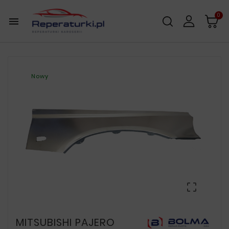
0

Nowy

MITSUBISHI PAJERO