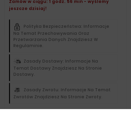
Zamów w ciągu: 1 godz. 56 min - wyślemy
jeszcze dzisiaj!
Polityka Bezpieczeństwa:
Informacje
Na Temat Przechowywania Oraz
Przetwarzania Danych Znajdziesz W
Regulaminie.
Zasady Dostawy:
Informacje Na
Temat Dostawy Znajdziesz Na Stronie
Dostawy.
Zasady Zwrotu:
Informacje Na Temat
Zwrotów Znajdziesz Na Stronie Zwroty.
Opis