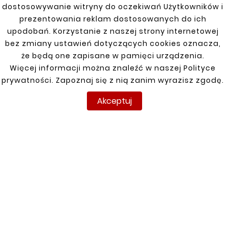
Dolna
dostosowywanie witryny do oczekiwań Użytkowników i
132,00 zł
prezentowania reklam dostosowanych do ich
upodobań. Korzystanie z naszej strony internetowej
bez zmiany ustawień dotyczących cookies oznacza,
Klienci którzy zakupili ten
że będą one zapisane w pamięci urządzenia.
Więcej informacji można znaleźć w naszej Polityce
produkt kupili również:
prywatności. Zapoznaj się z nią zanim wyrazisz zgodę.


Akceptuj
Nowy
Nowy










MITSUBISHI PAJERO
SPORT 1996-2008 -
MITSUBISHI PAJERO