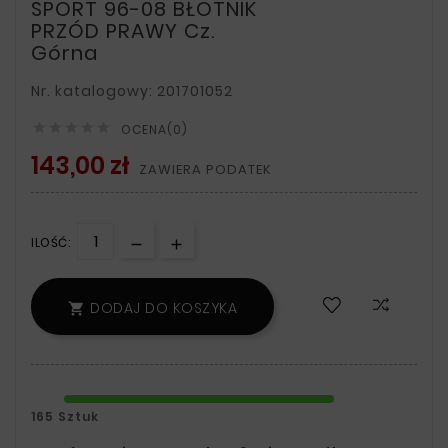
SPORT 96-08 BŁOTNIK
PRZÓD PRAWY Cz.
Górna
Nr. katalogowy: 201701052





OCENA(0)
143,00 zł
ZAWIERA PODATEK
ILOŚĆ:
DODAJ DO KOSZYKA

165 Sztuk