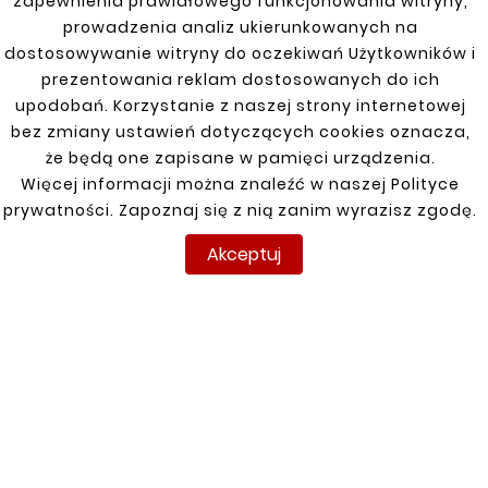
zapewnienia prawidłowego funkcjonowania witryny,
które zapewniają odporność na działanie
prowadzenia analiz ukierunkowanych na
warunków atmosferycznych oraz
dostosowywanie witryny do oczekiwań Użytkowników i
długotrwałe użytkowanie. Element ten służy
prezentowania reklam dostosowanych do ich
do odprowadzania wody z powierzchni
upodobań. Korzystanie z naszej strony internetowej
drzwi, co pomaga w zapobieganiu korozji i
bez zmiany ustawień dotyczących cookies oznacza,
utrzymaniu optymalnego stanu
że będą one zapisane w pamięci urządzenia.
technicznego pojazdu. Precyzyjne
Więcej informacji można znaleźć w naszej Polityce
wykonanie gwarantuje łatwy montaż i
prywatności. Zapoznaj się z nią zanim wyrazisz zgodę.
idealne dopasowanie do konstrukcji drzwi.
Akceptuj
INFORMACJE
TWOJE KONTO
DOSTAWA
Regulamin
Logowanie
Polityka prywatności
Rejestracja