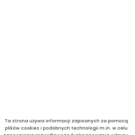
RENAULT
MASTER 1998 -
2010
Rynienka Drzwi
Przednich Prawa
Numer katalogowy
:
231751172
Rynienka drzwi przednich prawa do
Ta strona używa informacji zapisanych za pomocą
pojazdów RENAULT MASTER 1998 - 2010.
plików cookies i podobnych technologii m.in. w celu
Wykonana z wysokiej jakości materiałów,