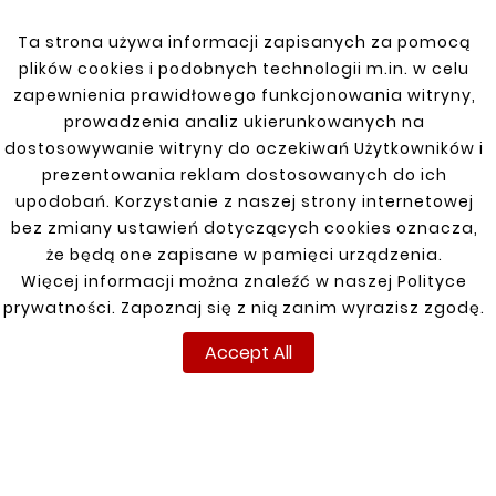
Ta strona używa informacji zapisanych za pomocą
Model
MASTER
plików cookies i podobnych technologii m.in. w celu
Marka
RENAULT
zapewnienia prawidłowego funkcjonowania witryny,
prowadzenia analiz ukierunkowanych na
Specific References
dostosowywanie witryny do oczekiwań Użytkowników i
prezentowania reklam dostosowanych do ich
upodobań. Korzystanie z naszej strony internetowej
bez zmiany ustawień dotyczących cookies oznacza,
INFORMACJE
TWOJE KONTO
DOSTAWA
że będą one zapisane w pamięci urządzenia.
Więcej informacji można znaleźć w naszej Polityce
Regulamin
Logowanie
prywatności. Zapoznaj się z nią zanim wyrazisz zgodę.
Polityka prywatności
Rejestracja
Accept All
Dostawa
Zwroty
Płatność
Moje zamówienia