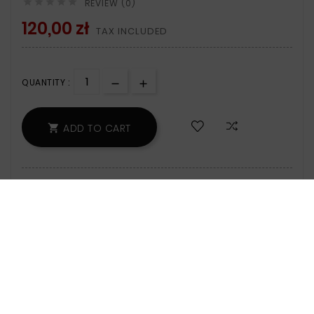





REVIEW (0)
120,00 zł
TAX INCLUDED
QUANTITY :
ADD TO CART

200 Items
Zamówienie wyślemy w poniedziałek.
Polityka Bezpieczeństwa:
Informacje
Na Temat Przechowywania Oraz
Przetwarzania Danych Znajdziesz W