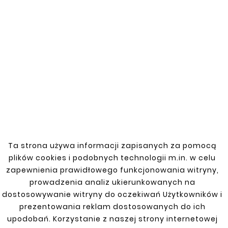
43
Jednostronnie roztłoczone kolano do rur
stalowych o średnicy 43 mm, z kątem 165
stopni. Wykonane z wysokiej jakości stali,
odpornej na korozję oraz wysokie
temperatury, co zapewnia trwałość i
niezawodność. Idealne do zastosowań w
systemach wydechowych, wentylacyjnych
oraz innych instalacjach przemysłowych.
Roztłoczona końcówka ułatwia montaż i
Ta strona używa informacji zapisanych za pomocą
zapewnia szczelność połączeń z innymi
plików cookies i podobnych technologii m.in. w celu
elementami.
zapewnienia prawidłowego funkcjonowania witryny,
prowadzenia analiz ukierunkowanych na
dostosowywanie witryny do oczekiwań Użytkowników i
prezentowania reklam dostosowanych do ich
upodobań. Korzystanie z naszej strony internetowej
Zobacz także