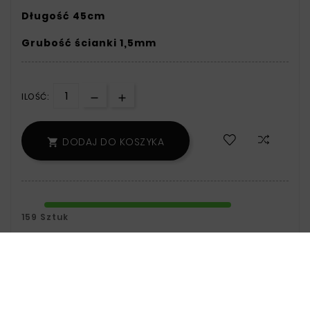
Długość 45cm
Grubość ścianki 1,5mm
ILOŚĆ:
DODAJ DO KOSZYKA

159 Sztuk
Zamówienie wyślemy jutro.
Polityka Bezpieczeństwa:
Informacje
Na Temat Przechowywania Oraz