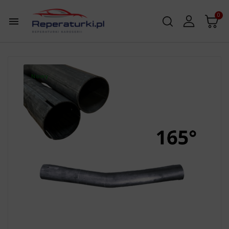
0

Nowy