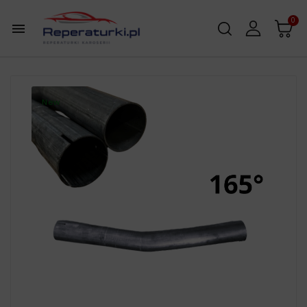
0

New