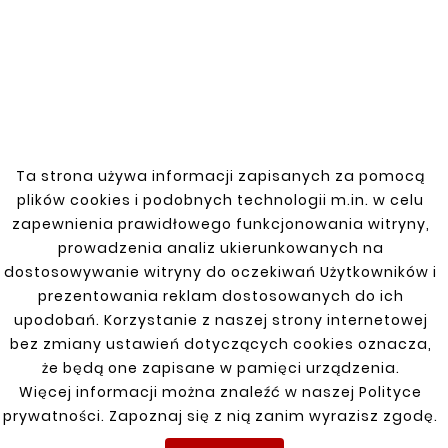
diameter steel pipes with a 165-degree
angle. Made of high-quality steel, resistant
to corrosion and high temperatures, it
ensures durability and reliability. Ideal for
use in exhaust systems, ventilation systems,
and other industrial installations. The flared
end facilitates assembly and ensures tight
connections with other components.
Ta strona używa informacji zapisanych za pomocą
plików cookies i podobnych technologii m.in. w celu
zapewnienia prawidłowego funkcjonowania witryny,
prowadzenia analiz ukierunkowanych na
dostosowywanie witryny do oczekiwań Użytkowników i
You might also like
prezentowania reklam dostosowanych do ich
upodobań. Korzystanie z naszej strony internetowej


bez zmiany ustawień dotyczących cookies oznacza,
że będą one zapisane w pamięci urządzenia.
New
New
Więcej informacji można znaleźć w naszej Polityce
prywatności. Zapoznaj się z nią zanim wyrazisz zgodę.