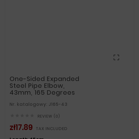

One-Sided Expanded
Steel Pipe Elbow,
43mm, 165 Degrees
Nr. katalogowy: J165-43





REVIEW (0)
zł17.89
TAX INCLUDED