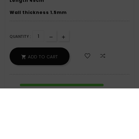
Length 45cm
Wall thickness 1.5mm
QUANTITY :
ADD TO CART

159 Items
Zamówienie wyślemy w poniedziałek.
Safety Policy:
For Information On Data
Storage And Processing, See The Terms
And Conditions.