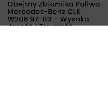
Obejmy Zbiornika Paliwa
Mercedes-Benz CLK
W208 97-03 – Wysoka
Jakość i Trwałość
Oferta dla Obejmy
Zbiornika Paliwa
Oferujemy obejmy zbiornika paliwa
dedykowane do Mercedes-Benz CLK W208 z lat
1997-2003. Nasze produkty zapewniają solidne
mocowanie zbiornika paliwa, co przekłada się
na bezpieczeństwo i niezawodność pojazdu
przez długi czas. Precyzyjne dopasowanie
gwarantuje łatwy montaż i użytkowanie.
Dlaczego warto wybrać
nasze obejmy zbiornika
paliwa?