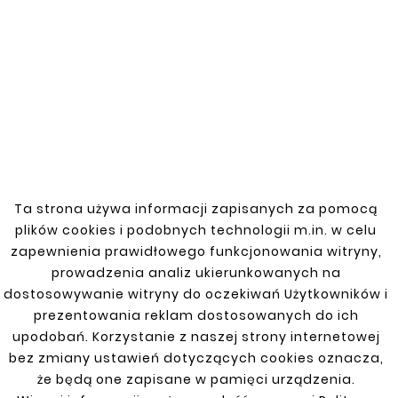
Mercedes-Benz CLK W208
97-03
Jeśli szukasz wysokiej jakości obejm, które
zapewnią solidne mocowanie i ochronę, nasza
oferta jest idealnym rozwiązaniem. Oferujemy
produkty, które poprawią bezpieczeństwo i
funkcjonalność Twojego Mercedes-Benz CLK
W208.
Ta strona używa informacji zapisanych za pomocą
plików cookies i podobnych technologii m.in. w celu
zapewnienia prawidłowego funkcjonowania witryny,
prowadzenia analiz ukierunkowanych na
dostosowywanie witryny do oczekiwań Użytkowników i
MERCEDES BENZ
prezentowania reklam dostosowanych do ich
upodobań. Korzystanie z naszej strony internetowej
Actros 1845 LS 4x2 F13 2011 - 2024
bez zmiany ustawień dotyczących cookies oznacza,
że będą one zapisane w pamięci urządzenia.
C-Klasse 14-21