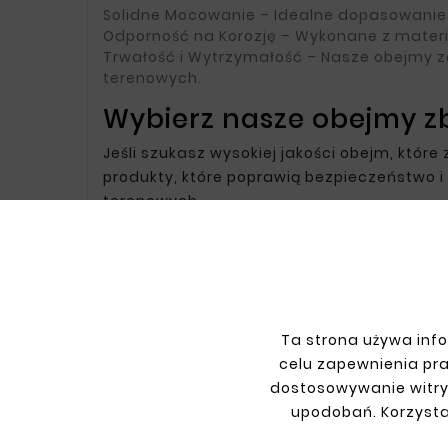
Solidne Mocowanie
– Idealne dopasowanie 
Odporność na Korozję
– Wykonane z materi
Trwałość i Wytrzymałość
– Nasze obejmy z
terenowych.
Wybierz nasze obejmy zb
Jeśli szukasz wysokiej jakości obejm, któ
produkty, które poprawią bezpieczeństwo i
terenowych.
INFORMACJE
TWO
Ta strona używa info
Regulamin
Logow
celu zapewnienia pr
Polityka prywatności
Rejest
dostosowywanie witry
Dostawa
Zwrot
upodobań. Korzysta
Płatność
Moje z