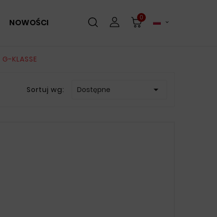
0
NOWOŚCI

G-KLASSE

Sortuj wg:
Dostępne