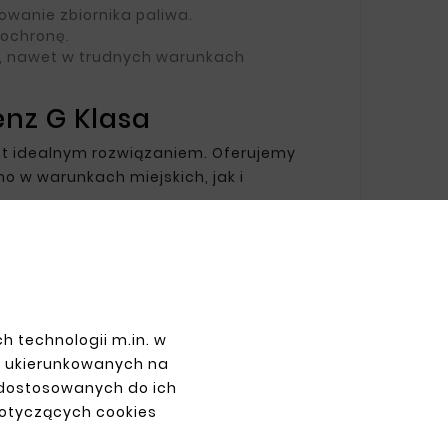
wanie zbiornika paliwa.
 ochronę.
, nawet w trudnych warunkach
enz G Klasa
est idealnym rozwiązaniem. Oferujemy
o w warunkach miejskich, jak i
PŁATNOŚCI
h technologii m.in. w
z ukierunkowanych na
 dostosowanych do ich
dotyczących cookies