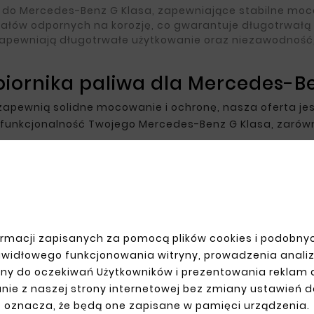
do Mercedes-Benz G Klasa, zapewniające stabilne moco
ałów odpornych na korozję, co gwarantuje długotrwałą
apewniają długotrwałe użytkowanie oraz niezawodność
iornika paliwa dla Mercedes-B
re zapewnią solidne mocowanie i ochronę, nasza oferta j
 funkcjonalność Twojego Mercedes-Benz G Klasa, zarówn
JE KONTO
DOSTAWA
rmacji zapisanych za pomocą plików cookies i podobnyc
anie
awidłowego funkcjonowania witryny, prowadzenia anali
racja
ny do oczekiwań Użytkowników i prezentowania reklam
y
nie z naszej strony internetowej bez zmiany ustawień 
amówienia
oznacza, że będą one zapisane w pamięci urządzenia.