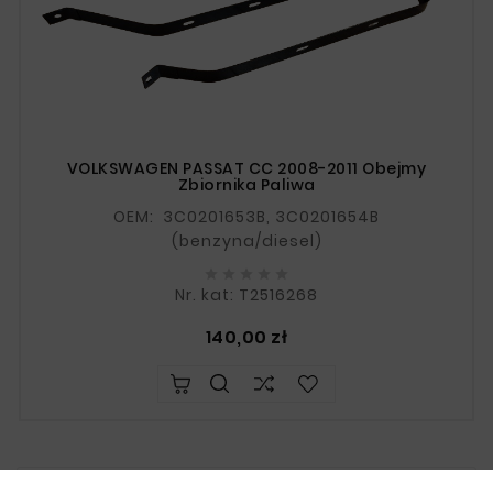
VOLKSWAGEN PASSAT CC 2008-2011 Obejmy
Zbiornika Paliwa
OEM: 3C0201653B, 3C0201654B
(benzyna/diesel)





Nr. kat: T2516268
Cena
140,00 zł