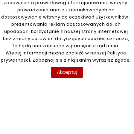
Sposrtsvan 13-
zapewnienia prawidłowego funkcjonowania witryny,
prowadzenia analiz ukierunkowanych na
T6 15-
dostosowywanie witryny do oczekiwań Użytkowników i
prezentowania reklam dostosowanych do ich
Touareg 2003-
upodobań. Korzystanie z naszej strony internetowej
bez zmiany ustawień dotyczących cookies oznacza,
Touran I 03-10, Touran II 10-15
że będą one zapisane w pamięci urządzenia.
Transporter T4 90-03
Więcej informacji można znaleźć w naszej Polityce
prywatności. Zapoznaj się z nią zanim wyrazisz zgodę.
Akceptuj
INFORMACJE
TWOJE KONTO
DOSTAWA
Regulamin
Logowanie
Polityka prywatności
Rejestracja