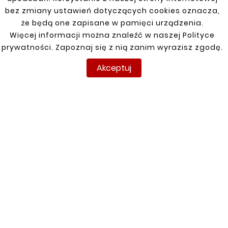
bez zmiany ustawień dotyczących cookies oznacza,
Passat B5 96-05
że będą one zapisane w pamięci urządzenia.
Więcej informacji można znaleźć w naszej Polityce
Passat B7 10-14
prywatności. Zapoznaj się z nią zanim wyrazisz zgodę.
PASSAT B7/CC
Akceptuj
Passat CC 08-11
Polo 2002-
Polo 82-94
Polo 95-02
Sposrtsvan 13-
T6 15-
Touareg 2003-
Touran I 03-10, Touran II 10-15