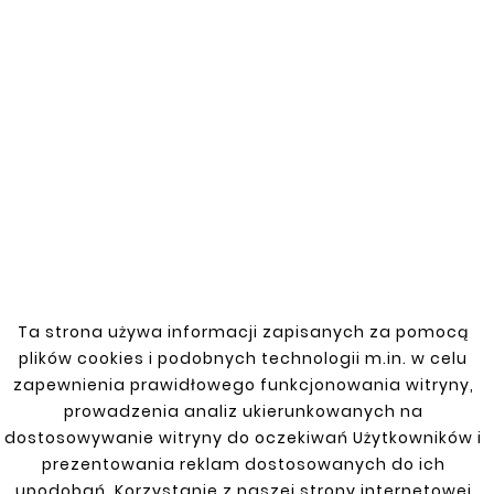
B3, B4 (Variant) Kombi (bez 4x4) zbiornik 70 l
B3, B4 (VARIANT) SDN 1,8
B5 Kombi 1,8 turbo
Beetle 11-
Caddy III 2K 04-10
GOLF II
Golf III Kombi 4x4 Syncro
Ta strona używa informacji zapisanych za pomocą
Golf III Kombi 5D 1,9 D
plików cookies i podobnych technologii m.in. w celu
zapewnienia prawidłowego funkcjonowania witryny,
Golf IV 1998-2003 hatchback
prowadzenia analiz ukierunkowanych na
dostosowywanie witryny do oczekiwań Użytkowników i
Golf IV 98-03 4x4 (HB, KOMBI)
prezentowania reklam dostosowanych do ich
Golf V 03-09 4x4 (HB, KOMBI)
upodobań. Korzystanie z naszej strony internetowej