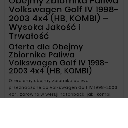
Obejmy Zbiornika Paliwa
Volkswagen Golf IV 1998-
2003 4x4 (HB, KOMBI) –
Wysoka Jakość i
Trwałość
Oferta dla Obejmy
Zbiornika Paliwa
Volkswagen Golf IV 1998-
2003 4x4 (HB, KOMBI)
Oferujemy obejmy zbiornika paliwa
przeznaczone do Volkswagen Golf IV 1998-2003
4x4, zarówno w wersji hatchback, jak i kombi.
Nasze produkty zapewniają solidne i bezpieczne
mocowanie zbiornika paliwa, co jest kluczowe
dla utrzymania stabilności i bezpieczeństwa
pojazdu. Wykonane z odpornych na korozję