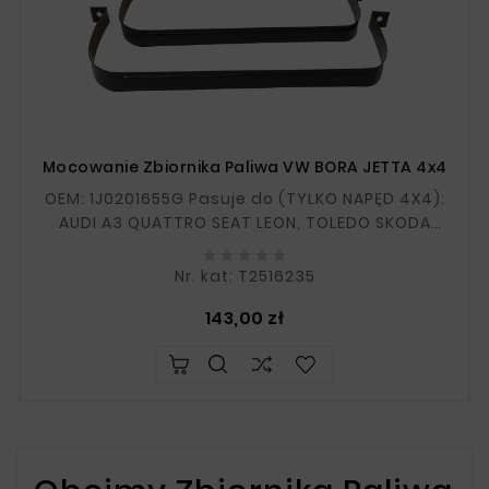
Mocowanie Zbiornika Paliwa VW BORA JETTA 4x4
OEM: 1J0201655G Pasuje do (TYLKO NAPĘD 4X4):
AUDI A3 QUATTRO SEAT LEON, TOLEDO SKODA
OCTAVIA VOLKSWAGEN BORA, GOLF 4, GOLF 5,





JETTA KOMPLET: 2 sztuki W razie wątpliwości
Nr. kat: T2516235
prosimy o podanie numeru...
Cena
143,00 zł