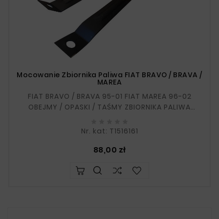
Mocowanie Zbiornika Paliwa FIAT BRAVO / BRAVA /
MAREA
FIAT BRAVO / BRAVA 95-01 FIAT MAREA 96-02
OBEJMY / OPASKI / TAŚMY ZBIORNIKA PALIWA
KOMPLET 2 SZTUKI





Nr. kat: T1516161
Cena
88,00 zł