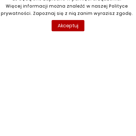
Grande Punto, Evo, Punto III 05-
Więcej informacji można znaleźć w naszej Polityce
prywatności. Zapoznaj się z nią zanim wyrazisz zgodę.
Panda II 2004 1,1
Akceptuj
Panda III 2012-
Punto 2005-
Sedici 1,6 4X4 06-14
INFORMACJE
TWOJE KONTO
DOSTAWA
Regulamin
Logowanie
Polityka prywatności
Rejestracja