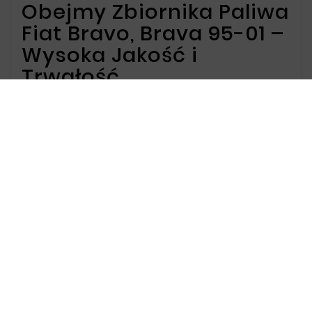
Obejmy Zbiornika Paliwa
Fiat Bravo, Brava 95-01 –
Wysoka Jakość i
Trwałość
Oferta dla Obejmy
Zbiornika Paliwa Fiat Bravo,
Brava 95-01
Oferujemy obejmy zbiornika paliwa do Fiat
Bravo i Brava z lat 1995-2001, które zapewniają
solidne mocowanie zbiornika paliwa oraz
skuteczną ochronę przed uszkodzeniami i
korozją. Nasze produkty są precyzyjnie
dopasowane do metalowych zbiorników paliwa,
co gwarantuje ich długotrwałe użytkowanie.
Dlaczego warto wybrać
nasze obejmy zbiornika