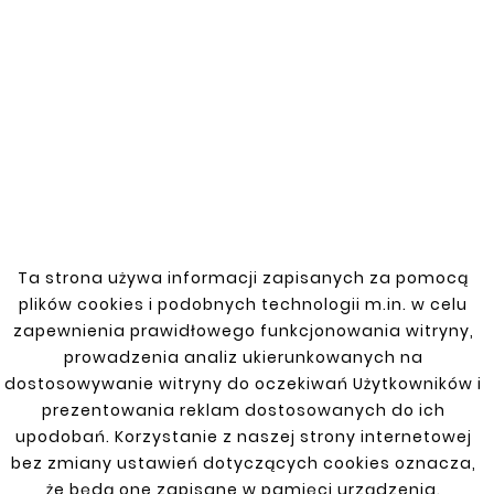
Decydując się na nasze obejmy, inwestujesz w
wysoką jakość i trwałość dla swojego Fiat Bravo
lub Brava. Nasze produkty zapewniają
niezawodną ochronę i długotrwałe użytkowanie.
FIAT
Ta strona używa informacji zapisanych za pomocą
plików cookies i podobnych technologii m.in. w celu
Bravo, Brava 95-01 Benzyna,Diesel
zapewnienia prawidłowego funkcjonowania witryny,
prowadzenia analiz ukierunkowanych na
Doblo 2 10-14
dostosowywanie witryny do oczekiwań Użytkowników i
prezentowania reklam dostosowanych do ich
Doblo Lift 06 1,9 Multijet
upodobań. Korzystanie z naszej strony internetowej
DUCATO 2J 2.3 JTD 06-14
bez zmiany ustawień dotyczących cookies oznacza,
że będą one zapisane w pamięci urządzenia.