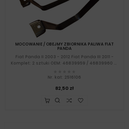
MOCOWANIE / OBEJMY ZBIORNIKA PALIWA FIAT
PANDA
Fiat Panda II 2003 - 2012 Fiat Panda III 2011 -
Komplet: 2 sztuki OEM: 46839959 / 46839960 W
razie wątpliwości prosimy o przesłanie numeru





VIN.
Nr. kat: 2516106
Cena
82,50 zł