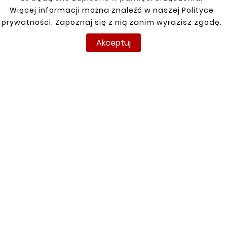
Grande Punto, Evo, Punto III 05-
Więcej informacji można znaleźć w naszej Polityce
prywatności. Zapoznaj się z nią zanim wyrazisz zgodę.
Panda II 2004 1,1
Akceptuj
Panda III 2012-
Punto 2005-
Sedici 1,6 4X4 06-14
INFORMACJE
TWOJE KONTO
DOSTAWA
Regulamin
Logowanie
Polityka prywatności
Rejestracja