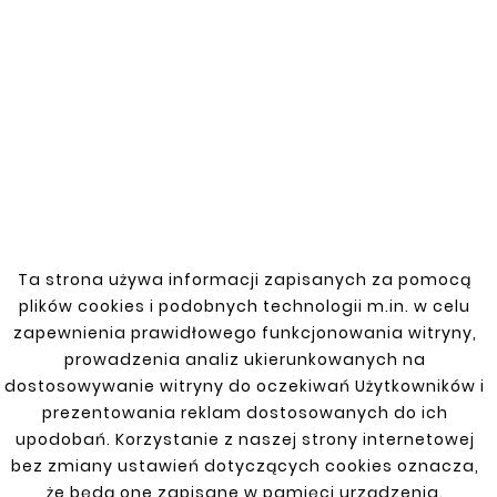
Decydując się na nasze obejmy, inwestujesz w
wysoką jakość i trwałość dla swojego Fiat
Panda II 2004 1,1. Nasze produkty zapewniają
niezawodną ochronę i długotrwałe użytkowanie.
FIAT
Ta strona używa informacji zapisanych za pomocą
plików cookies i podobnych technologii m.in. w celu
Bravo, Brava 95-01 Benzyna,Diesel
zapewnienia prawidłowego funkcjonowania witryny,
prowadzenia analiz ukierunkowanych na
Doblo 2 10-14
dostosowywanie witryny do oczekiwań Użytkowników i
prezentowania reklam dostosowanych do ich
Doblo Lift 06 1,9 Multijet
upodobań. Korzystanie z naszej strony internetowej
DUCATO 2J 2.3 JTD 06-14
bez zmiany ustawień dotyczących cookies oznacza,
że będą one zapisane w pamięci urządzenia.