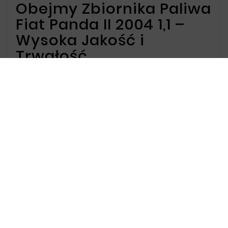
Obejmy Zbiornika Paliwa
Fiat Panda II 2004 1,1 –
Wysoka Jakość i
Trwałość
Oferta dla Obejmy
Zbiornika Paliwa Fiat
Panda II 2004 1,1
Oferujemy obejmy zbiornika paliwa do Fiat
Panda II z 2004 roku, z silnikiem 1,1, które
zapewniają solidne mocowanie zbiornika paliwa
oraz skuteczną ochronę przed uszkodzeniami i
korozją. Nasze produkty są precyzyjnie
dopasowane do metalowych zbiorników paliwa,
co gwarantuje ich długotrwałe użytkowanie.
Dlaczego warto wybrać
nasze obejmy zbiornika