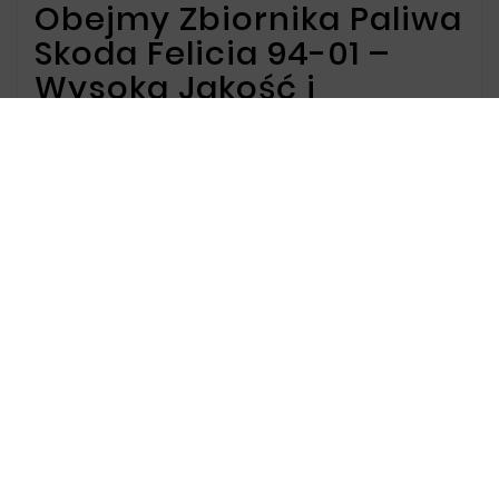
Obejmy Zbiornika Paliwa
Skoda Felicia 94-01 –
Wysoka Jakość i
Trwałość
Oferta dla Obejmy
Zbiornika Paliwa Skoda
Felicia 94-01
Oferujemy obejmy zbiornika paliwa
przeznaczone dla Skoda Felicia rocznik 1994-
2001. Nasze produkty zapewniają solidne
mocowanie oraz długotrwałą ochronę.
Wykonane z odpornych na korozję materiałów,
obejmy gwarantują niezawodność oraz
precyzyjne dopasowanie, co ułatwia ich montaż
i zapewnia trwałe użytkowanie.
Dlaczego warto wybrać