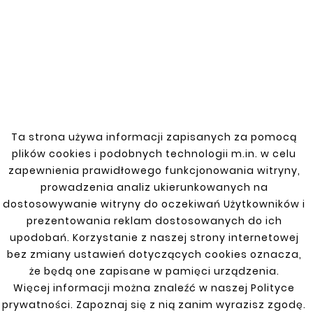
Wybierz nasze obejmy
zbiornika paliwa
Jeśli potrzebujesz wysokiej jakości obejm
zbiornika paliwa do Skoda Felicia 94-01, nasze
produkty są idealnym rozwiązaniem.
Gwarantujemy precyzyjne dopasowanie i
trwałość, które zapewnią długotrwałe
użytkowanie Twojego pojazdu.
Ta strona używa informacji zapisanych za pomocą
plików cookies i podobnych technologii m.in. w celu
zapewnienia prawidłowego funkcjonowania witryny,
prowadzenia analiz ukierunkowanych na
dostosowywanie witryny do oczekiwań Użytkowników i
SKODA
prezentowania reklam dostosowanych do ich
upodobań. Korzystanie z naszej strony internetowej
bez zmiany ustawień dotyczących cookies oznacza,
Felicia 94-01
że będą one zapisane w pamięci urządzenia.
Octavia 97-10
Więcej informacji można znaleźć w naszej Polityce
prywatności. Zapoznaj się z nią zanim wyrazisz zgodę.