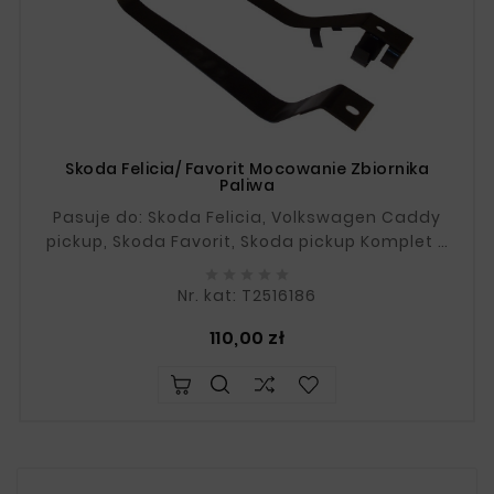
Skoda Felicia/ Favorit Mocowanie Zbiornika
Paliwa
Pasuje do: Skoda Felicia, Volkswagen Caddy
pickup, Skoda Favorit, Skoda pickup Komplet 2
sztuki OEM: 6U0201653C, 6U0201653H W razie





wątpliwości prosimy o podanie numeru VIN.
Nr. kat: T2516186
Cena
110,00 zł