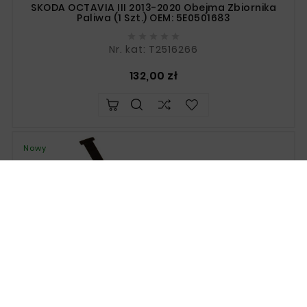
SKODA OCTAVIA III 2013-2020 Obejma Zbiornika
Paliwa (1 Szt.) OEM: 5E0501683





Nr. kat: T2516266
Cena
132,00 zł
Nowy