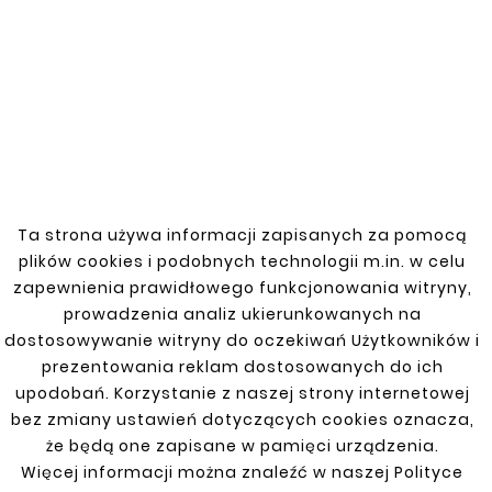
Obejmy zbiornika paliwa
Skoda – trwałość i
precyzja montażu
Nasza oferta obejm zbiornika paliwa Skoda to
doskonały wybór dla właścicieli samochodów
Ta strona używa informacji zapisanych za pomocą
tej marki, poszukujących niezawodnych i
plików cookies i podobnych technologii m.in. w celu
idealnie dopasowanych akcesoriów
zapewnienia prawidłowego funkcjonowania witryny,
montażowych. Oferujemy obejmy
prowadzenia analiz ukierunkowanych na
zaprojektowane z myślą o zapewnieniu
dostosowywanie witryny do oczekiwań Użytkowników i
maksymalnej trwałości i precyzji montażu.
prezentowania reklam dostosowanych do ich
Dzięki naszym produktom, instalacja i
upodobań. Korzystanie z naszej strony internetowej
stabilizacja zbiornika paliwa w pojazdach
bez zmiany ustawień dotyczących cookies oznacza,
Skoda stają się proste i efektywne.
Obejmy zbiornika paliwa
że będą one zapisane w pamięci urządzenia.
Więcej informacji można znaleźć w naszej Polityce
Skoda – jakość, na której